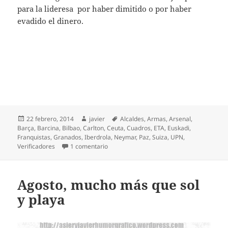
para la lideresa por haber dimitido o por haber
evadido el dinero.
Publicado
Autor
Etiquetas
22 febrero, 2014
javier
Alcaldes
,
Armas
,
Arsenal
,
el
Barça
,
Barcina
,
Bilbao
,
Carlton
,
Ceuta
,
Cuadros
,
ETA
,
Euskadi
,
Franquistas
,
Granados
,
Iberdrola
,
Neymar
,
Paz
,
Suiza
,
UPN
,
en La paz crece a plazos
Verificadores
1 comentario
Agosto, mucho más que sol
y playa