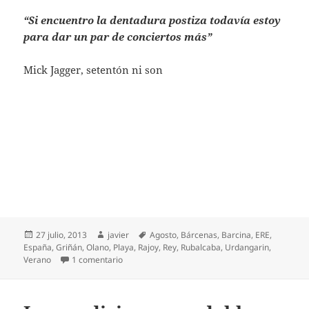
“Si encuentro la dentadura postiza todavía estoy
para dar un par de conciertos más”
Mick Jagger, setentón ni son
Publicado
Autor
Etiquetas
27 julio, 2013
javier
Agosto
,
Bárcenas
,
Barcina
,
ERE
,
el
España
,
Griñán
,
Olano
,
Playa
,
Rajoy
,
Rey
,
Rubalcaba
,
Urdangarin
,
en Agosto, mucho más que sol y playa
Verano
1 comentario