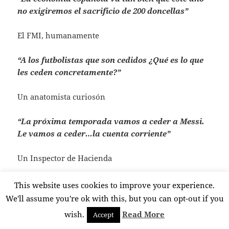
no exigiremos el sacrificio de 200 doncellas”
El FMI, humanamente
“A los futbolistas que son cedidos ¿Qué es lo que
les ceden concretamente?”
Un anatomista curiosón
“La próxima temporada vamos a ceder a Messi.
Le vamos a ceder…la cuenta corriente”
Un Inspector de Hacienda
This website uses cookies to improve your experience.
We'll assume you're ok with this, but you can opt-out if you
Publicado
Autor
Etiquetas
24 junio, 2013
javier
Barcina
,
Copago
,
crisis
,
Cristina
wish.
Read More
Accept
el
de Borbón
,
España
,
Euskadi
,
Garoña
,
Montoro
,
Obama
,
Sanidad
,
en Las medicinas, con doble “receta”
Valverde
1 comentario