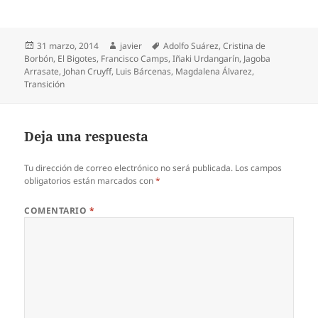
Publicado
Autor
Etiquetas
31 marzo, 2014
javier
Adolfo Suárez
,
Cristina de
el
Borbón
,
El Bigotes
,
Francisco Camps
,
Iñaki Urdangarín
,
Jagoba
Arrasate
,
Johan Cruyff
,
Luis Bárcenas
,
Magdalena Álvarez
,
Transición
Deja una respuesta
Tu dirección de correo electrónico no será publicada.
Los campos
obligatorios están marcados con
*
COMENTARIO
*