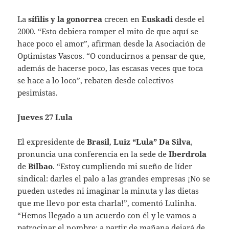
La
sífilis y la gonorrea
crecen en
Euskadi
desde el
2000. “Esto debiera romper el mito de que aquí se
hace poco el amor”, afirman desde la Asociación de
Optimistas Vascos. “O conducirnos a pensar de que,
además de hacerse poco, las escasas veces que toca
se hace a lo loco”, rebaten desde colectivos
pesimistas.
Jueves 27 Lula
El expresidente de
Brasil
,
Luiz “Lula” Da Silva
,
pronuncia una conferencia en la sede de
Iberdrola
de
Bilbao
. “Estoy cumpliendo mi sueño de líder
sindical: darles el palo a las grandes empresas ¡No se
pueden ustedes ni imaginar la minuta y las dietas
que me llevo por esta charla!”, comentó Lulinha.
“Hemos llegado a un acuerdo con él y le vamos a
patrocinar el nombre: a partir de mañana dejará de