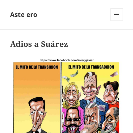
Aste ero
MENÚ
Y
WIDGETS
Adios a Suárez