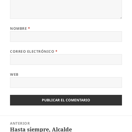
NOMBRE
*
CORREO ELECTRÓNICO
*
WEB
Navegación
ANTERIOR
de
Hasta siempre, Alcalde
Entrada