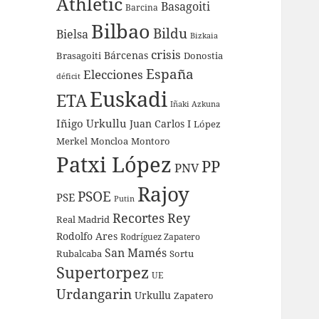
Athletic
Basagoiti
Barcina
Bilbao
Bildu
Bielsa
Bizkaia
crisis
Bárcenas
Brasagoiti
Donostia
España
Elecciones
déficit
Euskadi
ETA
Iñaki Azkuna
Iñigo Urkullu
Juan Carlos I
López
Merkel
Moncloa
Montoro
Patxi López
PP
PNV
Rajoy
PSOE
PSE
Putin
Recortes
Rey
Real Madrid
Rodolfo Ares
Rodríguez Zapatero
San Mamés
Rubalcaba
Sortu
Supertorpez
UE
Urdangarin
Urkullu
Zapatero