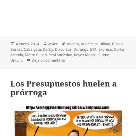
Publicado
Autor
Etiquetas
4 enero, 2014
javier
Anoeta
,
Athlétic de Bilbao
,
Bilbao
el
Basket
,
Cabalgata
,
Derby
,
Discursos
,
Durango
,
ETA
,
Expreso
,
Gorka
Arrinda
,
Metro Bilbao
,
Real Sociedad
,
Reyes Magos
,
Sireno
,
en Un Derby digno de Reyes
Urkullu
Deja un comentario
Los Presupuestos huelen a
prórroga