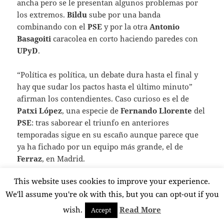
ancha pero se le presentan algunos problemas por
los extremos.
Bildu
sube por una banda
combinando con el
PSE
y por la otra
Antonio
Basagoiti
caracolea en corto haciendo paredes con
UPyD
.
“Política es política, un debate dura hasta el final y
hay que sudar los pactos hasta el último minuto”
afirman los contendientes. Caso curioso es el de
Patxi López
, una especie de
Fernando Llorente
del
PSE
: tras saborear el triunfo en anteriores
temporadas sigue en su escaño aunque parece que
ya ha fichado por un equipo más grande, el de
Ferraz
, en Madrid.
This website uses cookies to improve your experience.
Mientras, los espectadores temen que todo vaya a
We'll assume you're ok with this, but you can opt-out if you
resolver con una situación de pelota parada.
wish.
Read More
Accept
Lunes 15 República