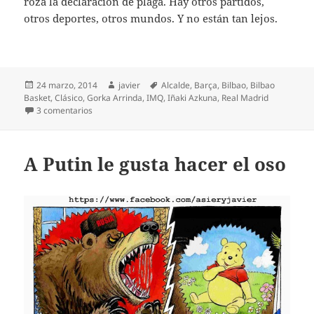
roza la declaración de plaga. Hay otros partidos,
otros deportes, otros mundos. Y no están tan lejos.
Publicado
Autor
Etiquetas
24 marzo, 2014
javier
Alcalde
,
Barça
,
Bilbao
,
Bilbao
el
Basket
,
Clásico
,
Gorka Arrinda
,
IMQ
,
Iñaki Azkuna
,
Real Madrid
en Hasta siempre, Alcalde
3 comentarios
A Putin le gusta hacer el oso