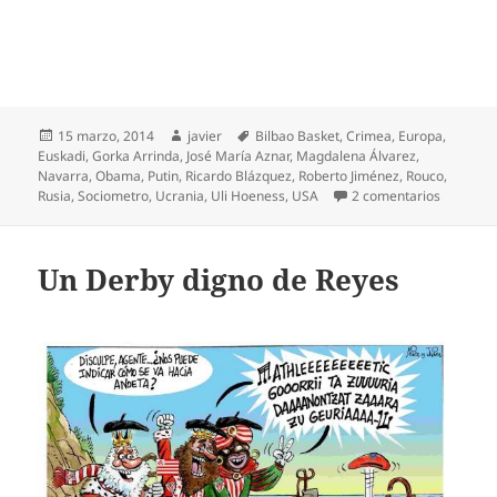
Publicado
Autor
Etiquetas
15 marzo, 2014
javier
Bilbao Basket
,
Crimea
,
Europa
,
el
Euskadi
,
Gorka Arrinda
,
José María Aznar
,
Magdalena Álvarez
,
Navarra
,
Obama
,
Putin
,
Ricardo Blázquez
,
Roberto Jiménez
,
Rouco
,
en A Puti
Rusia
,
Sociometro
,
Ucrania
,
Uli Hoeness
,
USA
2 comentarios
Un Derby digno de Reyes