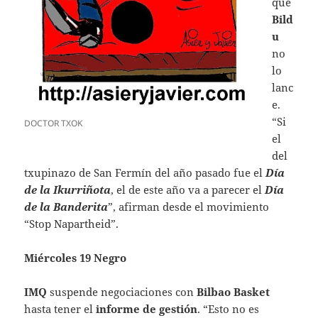
que
Bild
u
no
lo
lanc
e.
“Si
DOCTOR TXOK
el
del
txupinazo de San Fermín del año pasado fue el
Día
de la Ikurriñota
, el de este año va a parecer el
Día
de la Banderita
”, afirman desde el movimiento
“Stop Napartheid”.
Miércoles 19 Negro
IMQ
suspende negociaciones con
Bilbao Basket
hasta tener el
informe de gestión
. “Esto no es