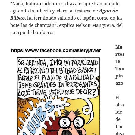
“Nada, habrán sido unos chavales que han andado
agitando la tubería y, claro, al tratarse de
Agua de
Bilbao
, ha terminado saltando el tapón, como en las
botellas de champán”, explica Nelson Manguera, del
cuerpo de bomberos.
Ma
rtes
18
Txu
pin
azo
El
alca
lde
de
Iru
ñea