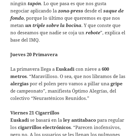
ningún
tapón
. Lo que pasa es que nos gusta
negociar aplicando la
zona-press
desde el
saque de
fondo
, porque lo último que queremos es que nos
metan
un triple sobre la bocina
. Y que conste que
no deseamos que nadie se coja un
rebote
”, explica el
base del IMQ.
Jueves 20 Primavera
La primavera llega a
Euskadi
con nieve a
600
metros
. “Maravilloso. O sea, que nos libramos de las
alergias
por el polen pero vamos a pillar una
gripe
de campeonato”, manifiesta Óptimo Alegrías, del
colectivo “Neurasténicos Reunidos.”
Viernes 21 Cigarrillos
Euskadi
se basará en la
ley antitabaco
para regular
los
cigarrillos electrónicos
. “Parecen inofensivos,
pero no. A los usuarios se les llenan los pulmones