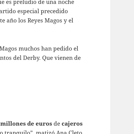
ue es preludio de una noche
artido especial precedido
ste año los Reyes Magos y el
es Magos muchos han pedido el
untos del Derby. Que vienen de
 millones de euros
de
cajeros
o tranquilo”, matizó Ana Cleto,