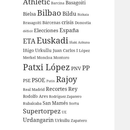
Athletic
Basagoiti
Barcina
Bilbao
Bildu
Bielsa
Bizkaia
crisis
Bárcenas
Brasagoiti
Donostia
España
Elecciones
déficit
Euskadi
ETA
Iñaki Azkuna
Iñigo Urkullu
Juan Carlos I
López
Merkel
Moncloa
Montoro
Patxi López
PP
PNV
Rajoy
PSOE
PSE
Putin
Recortes
Rey
Real Madrid
Rodolfo Ares
Rodríguez Zapatero
San Mamés
Rubalcaba
Sortu
Supertorpez
UE
Urdangarin
Urkullu
Zapatero