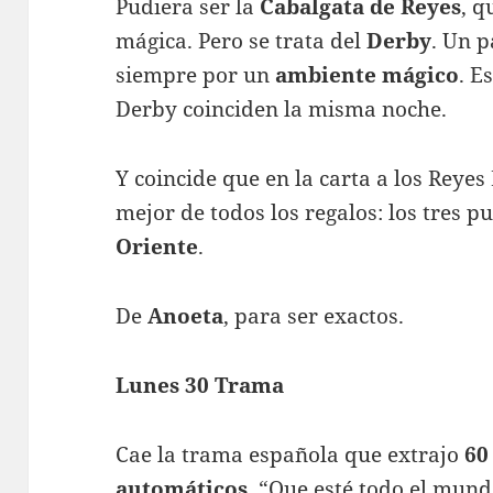
Pudiera ser la
Cabalgata de Reyes
, q
mágica. Pero se trata del
Derby
. Un p
siempre por un
ambiente mágico
. E
Derby coinciden la misma noche.
Y coincide que en la carta a los Rey
mejor de todos los regalos: los tres p
Oriente
.
De
Anoeta
, para ser exactos.
Lunes 30 Trama
Cae la trama española que extrajo
60
automáticos
. “Que esté todo el mund