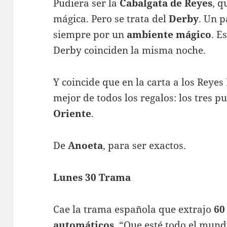
Pudiera ser la
Cabalgata de Reyes
, q
mágica. Pero se trata del
Derby
. Un p
siempre por un
ambiente mágico
. E
Derby coinciden la misma noche.
Y coincide que en la carta a los Rey
mejor de todos los regalos: los tres p
Oriente
.
De
Anoeta
, para ser exactos.
Lunes 30 Trama
Cae la trama española que extrajo
60
automáticos
. “Que esté todo el mund