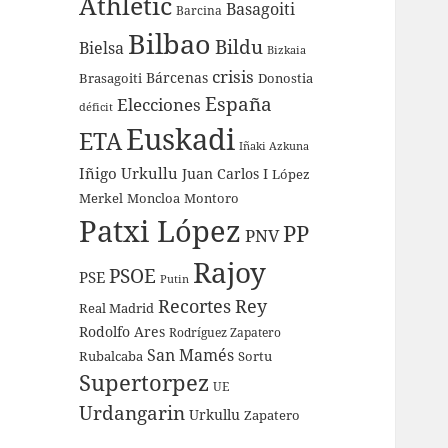
Athletic
Basagoiti
Barcina
Bilbao
Bildu
Bielsa
Bizkaia
crisis
Bárcenas
Brasagoiti
Donostia
España
Elecciones
déficit
Euskadi
ETA
Iñaki Azkuna
Iñigo Urkullu
Juan Carlos I
López
Merkel
Moncloa
Montoro
Patxi López
PP
PNV
Rajoy
PSOE
PSE
Putin
Recortes
Rey
Real Madrid
Rodolfo Ares
Rodríguez Zapatero
San Mamés
Rubalcaba
Sortu
Supertorpez
UE
Urdangarin
Urkullu
Zapatero