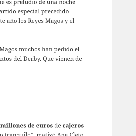
ue es preludio de una noche
artido especial precedido
ste año los Reyes Magos y el
es Magos muchos han pedido el
untos del Derby. Que vienen de
 millones de euros
de
cajeros
o tranquilo”, matizó Ana Cleto,