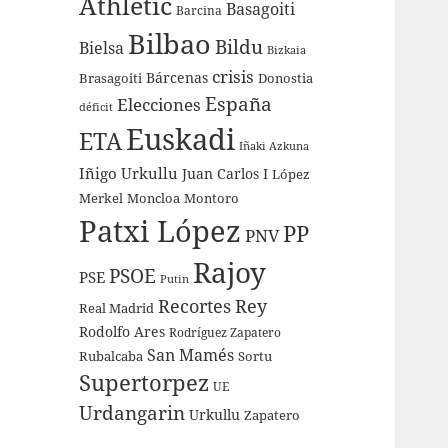
Athletic
Basagoiti
Barcina
Bilbao
Bildu
Bielsa
Bizkaia
crisis
Bárcenas
Brasagoiti
Donostia
España
Elecciones
déficit
Euskadi
ETA
Iñaki Azkuna
Iñigo Urkullu
Juan Carlos I
López
Merkel
Moncloa
Montoro
Patxi López
PP
PNV
Rajoy
PSOE
PSE
Putin
Recortes
Rey
Real Madrid
Rodolfo Ares
Rodríguez Zapatero
San Mamés
Rubalcaba
Sortu
Supertorpez
UE
Urdangarin
Urkullu
Zapatero