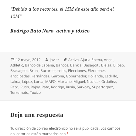
“Debido a los recortes, el 15M de este año será el
12M”
Rodrigo Rato Nero, activo y tóxico
Publicado
Autor
Etiquetas
12 mayo, 2012
javier
Activo
,
Ajuria Enena
,
Angel
,
el
Athletic
,
Banco de España
,
Bancos
,
Bankia
,
Basagoiti
,
Bielsa
,
Bilbao
,
Brasagoiti
,
Bruni
,
Bucarest
,
crisis
,
Elecciones
,
Elecciones
anticipadas
,
Fernández
,
Garoña
,
Gobernador
,
Hollande
,
Ladrillo
,
Lakua
,
López
,
Lorca
,
MAFO
,
Mariano
,
Miguel
,
Nuclear
,
Ordóñez
,
Patxi
,
Putin
,
Rajoy
,
Rato
,
Rodrigo
,
Rusia
,
Sarkozy
,
Supertorpez
,
Terremoto
,
Tóxico
Deja una respuesta
Tu dirección de correo electrónico no será publicada.
Los campos
obligatorios están marcados con
*