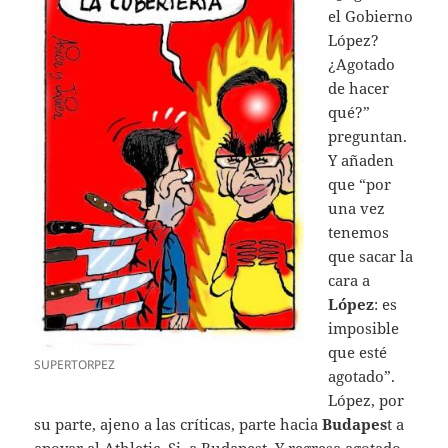
el Gobierno
López?
¿Agotado
de hacer
qué?”
preguntan.
Y añaden
que “por
una vez
tenemos
que sacar la
cara a
López
: es
imposible
que esté
SUPERTORPEZ
agotado”.
López, por
su parte, ajeno a las críticas, parte hacia
Budapes
t a
apoyar al Athletic. Si, a Budapest. Y regresa agotado.