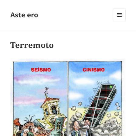
Aste ero
MENÚ
Y
WIDGETS
Terremoto