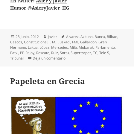
En twitter:
Asier y Javier
@
AsieryJavier_HG
Publicado
Autor
Etiquetas
23 junio, 2012
javier
Alvarez
,
Azkuna
,
Banca
,
Bilbao
,
el
Cascos
,
Constitucional
,
ETA
,
Euskadi
,
FMI
,
Gallardón
,
Gran
Hermano
,
Lakua
,
López
,
Mercedes
,
Milá
,
Mubarak
,
Parlamento
,
Patxi
,
PP
,
Rajoy
,
Rescate
,
Ruiz
,
Sortu
,
Supertorpez
,
TC
,
Tele 5
,
en El TC Rescata a Sortu
Tribunal
Deja un comentario
Papeleta en Grecia