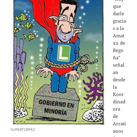
que
darle
gracia
s a la
Amat
xu de
Bego
ña”
señal
an
desde
la
Koor
dinad
ora
de
Arrati
SUPERTORPEZ
anos