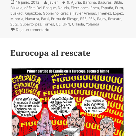
Publicado
Autor
Etiquetas
16 junio, 2012
javier
9
,
Ajuria
,
Barcina
,
Basuras
,
Bildu
,
el
Bizkaia
,
déficit
,
Del Bosque
,
Deuda
,
Elecciones
,
Enea
,
España
,
Euro
,
Euskadi
,
Gipuzkoa
,
Gobierno
,
Gracia
,
Javier Arenas
,
Jiménez
,
López
,
Minoria
,
Navarra
,
Patxi
,
Prima de Riesgo
,
PSE
,
PSN
,
Rajoy
,
Rescate
,
SEGI
,
Supertorpez
,
Torres
,
UE
,
UPN
,
Urkiola
,
Yolanda
en Papeleta en Grecia
Deja un comentario
Eurocopa al rescate