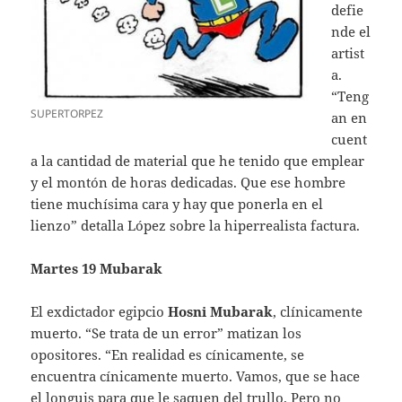
defie
nde el
artist
a.
“Teng
SUPERTORPEZ
an en
cuent
a la cantidad de material que he tenido que emplear
y el montón de horas dedicadas. Que ese hombre
tiene muchísima cara y hay que ponerla en el
lienzo” detalla López sobre la hiperrealista factura.
Martes 19 Mubarak
El exdictador egipcio
Hosni Mubarak
, clínicamente
muerto. “Se trata de un error” matizan los
opositores. “En realidad es cínicamente, se
encuentra cínicamente muerto. Vamos, que se hace
el longuis para que le saquen del trullo. Pero no