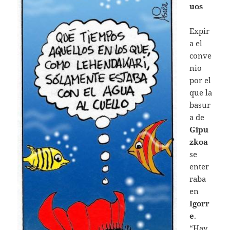
uos
Expir
a el
conve
nio
por el
que la
basur
a de
Gipu
zkoa
se
enter
raba
en
Igorr
e
.
“Hay