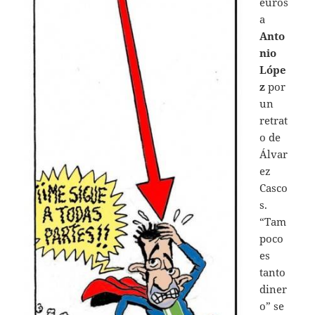
euros
a
Anto
nio
Lópe
z
por
un
retrat
o de
Álvar
ez
Casco
s.
“Tam
poco
es
tanto
diner
o” se