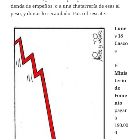
tienda de empeños, o a una chatarrería de esas al
peso, y donar lo recaudado. Para el rescate.
Lune
s 18
Casco
s
El
Minis
terio
de
Fome
nto
pagar
á
190.00
0