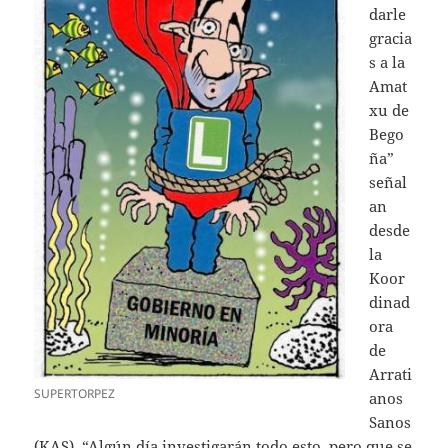
darle
gracia
s a la
Amat
xu de
Bego
ña”
señal
an
desde
la
Koor
dinad
ora
de
Arrati
SUPERTORPEZ
anos
Sanos
(KAS). “Algún día investigarán todo esto, pero que se