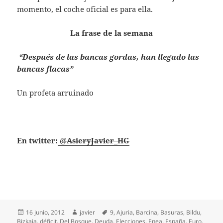
momento, el coche oficial es para ella.
La frase de la semana
“Después de las bancas gordas, han llegado las
bancas flacas”
Un profeta arruinado
En twitter:
@
AsieryJavier_HG
Publicado
Autor
Etiquetas
16 junio, 2012
javier
9
,
Ajuria
,
Barcina
,
Basuras
,
Bildu
,
el
Bizkaia
,
déficit
,
Del Bosque
,
Deuda
,
Elecciones
,
Enea
,
España
,
Euro
,