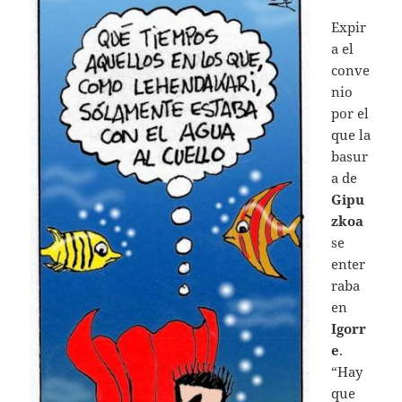
Expir
a el
conve
nio
por el
que la
basur
a de
Gipu
zkoa
se
enter
raba
en
Igorr
e
.
“Hay
que