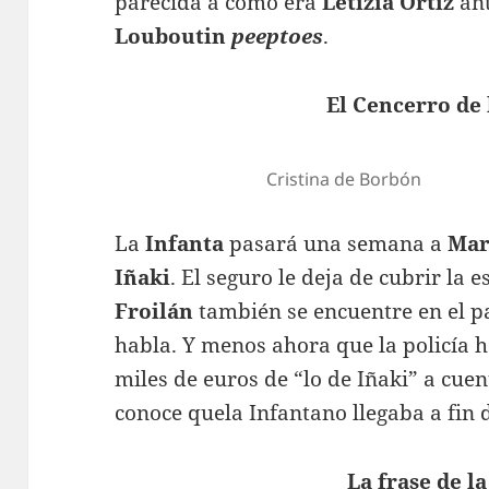
parecida a como era
Letizia Ortiz
ant
Louboutin
peeptoes
.
El Cencerro de
Cristina de Borbón
La
Infanta
pasará una semana a
Mar
Iñaki
. El seguro le deja de cubrir la 
Froilán
también se encuentre en el pa
habla. Y menos ahora que la policía 
miles de euros de “lo de Iñaki” a cuen
conoce quela Infantano llegaba a fin 
La frase de l