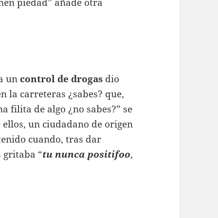
enen piedad” añade otra
 a un
control de drogas
dio
en la carreteras ¿sabes? que,
a filita de algo ¿no sabes?” se
e ellos, un ciudadano de origen
tenido cuando, tras dar
 gritaba “
tu nunca positifoo
,