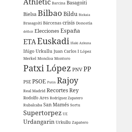
Athletic
Basagoiti
Barcina
Bilbao
Bildu
Bielsa
Bizkaia
crisis
Bárcenas
Brasagoiti
Donostia
España
Elecciones
déficit
Euskadi
ETA
Iñaki Azkuna
Iñigo Urkullu
Juan Carlos I
López
Merkel
Moncloa
Montoro
Patxi López
PP
PNV
Rajoy
PSOE
PSE
Putin
Recortes
Rey
Real Madrid
Rodolfo Ares
Rodríguez Zapatero
San Mamés
Rubalcaba
Sortu
Supertorpez
UE
Urdangarin
Urkullu
Zapatero