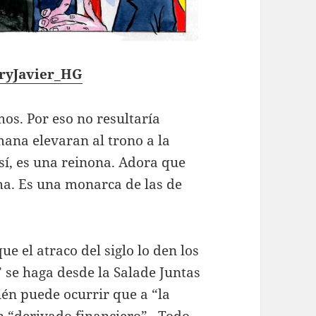
ryJavier_HG
mos. Por eso no resultaría
mana elevaran al trono a la
 sí, es una reinona. Adora que
ema. Es una monarca de las de
e el atraco del siglo lo den los
 se haga desde la Salade Juntas
én puede ocurrir que a “la
n “derivado financiero”. Todo