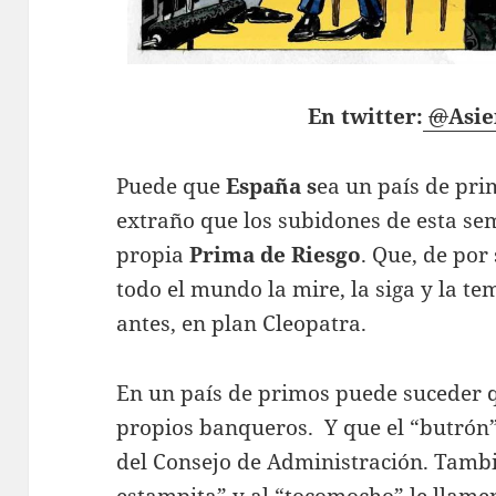
En twitter:
@
Asie
Puede que
España s
ea un país de pri
extraño que los subidones de esta se
propia
Prima de Riesgo
. Que, de por
todo el mundo la mire, la siga y la t
antes, en plan Cleopatra.
En un país de primos puede suceder qu
propios banqueros. Y que el “butrón”
del Consejo de Administración. Tambi
estampita” y al “tocomocho” le llame