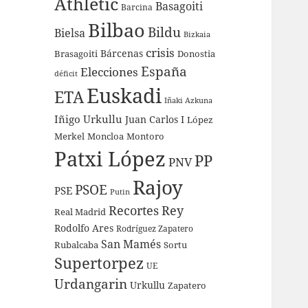
Athletic
Basagoiti
Barcina
Bilbao
Bildu
Bielsa
Bizkaia
crisis
Bárcenas
Brasagoiti
Donostia
España
Elecciones
déficit
Euskadi
ETA
Iñaki Azkuna
Iñigo Urkullu
Juan Carlos I
López
Merkel
Moncloa
Montoro
Patxi López
PP
PNV
Rajoy
PSOE
PSE
Putin
Recortes
Rey
Real Madrid
Rodolfo Ares
Rodríguez Zapatero
San Mamés
Rubalcaba
Sortu
Supertorpez
UE
Urdangarin
Urkullu
Zapatero