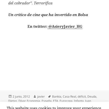
del cobrador”. Terrorífica
Un crítico de cine que ha invertido en Bolsa
En twitter:
@
AsieryJavier_HG
Publicado
Autor
Etiquetas
2 junio, 2012
javier
Bankia
,
Casa Real
,
déficit
,
Deuda
,
el
Dietas
,
Dívar
,
Economia
,
España
,
ETA
,
Eurocopa
,
Infanta
,
Juan
Carlos
,
Pantoja
,
Prima de Riesgo
,
Rajoy
,
Rato
,
Rey
,
San Isidro
,
This website uses cookies to improve your experience.