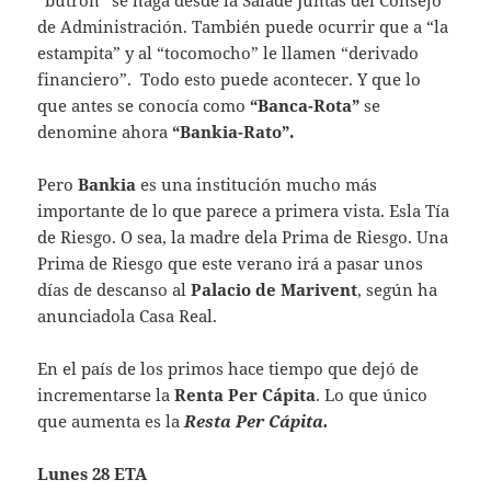
“butrón” se haga desde la Salade Juntas del Consejo
de Administración. También puede ocurrir que a “la
estampita” y al “tocomocho” le llamen “derivado
financiero”. Todo esto puede acontecer. Y que lo
que antes se conocía como
“Banca-Rota”
se
denomine ahora
“Bankia-Rato”.
Pero
Bankia
es una institución mucho más
importante de lo que parece a primera vista. Esla Tía
de Riesgo. O sea, la madre dela Prima de Riesgo. Una
Prima de Riesgo que este verano irá a pasar unos
días de descanso al
Palacio de Marivent
, según ha
anunciadola Casa Real.
En el país de los primos hace tiempo que dejó de
incrementarse la
Renta Per
Cápita
. Lo que único
que aumenta es la
Resta Per
Cápita.
Lunes 28 ETA