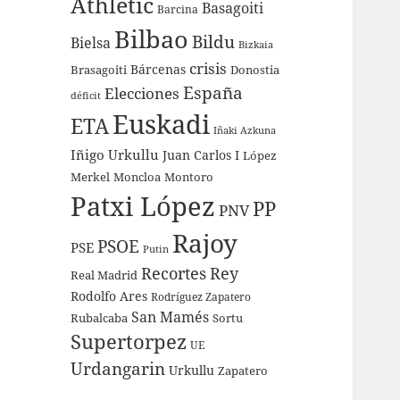
Athletic
Basagoiti
Barcina
Bilbao
Bildu
Bielsa
Bizkaia
crisis
Bárcenas
Brasagoiti
Donostia
España
Elecciones
déficit
Euskadi
ETA
Iñaki Azkuna
Iñigo Urkullu
Juan Carlos I
López
Merkel
Moncloa
Montoro
Patxi López
PP
PNV
Rajoy
PSOE
PSE
Putin
Recortes
Rey
Real Madrid
Rodolfo Ares
Rodríguez Zapatero
San Mamés
Rubalcaba
Sortu
Supertorpez
UE
Urdangarin
Urkullu
Zapatero