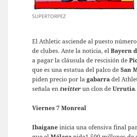
SUPERTORPEZ
El Athletic asciende al puesto número
de clubes. Ante la noticia, el
Bayern 
a pagar la cláusula de rescisión de
Pi
que es una estatua del palco de
San 
piden precio por la
gabarra
del Athle
señala en
twitter
un clon de
Urrutia
.
Viernes 7 Monreal
Ibaigane
inicia una ofensiva final pa
que el
Málaga
pide1.500 millones de 