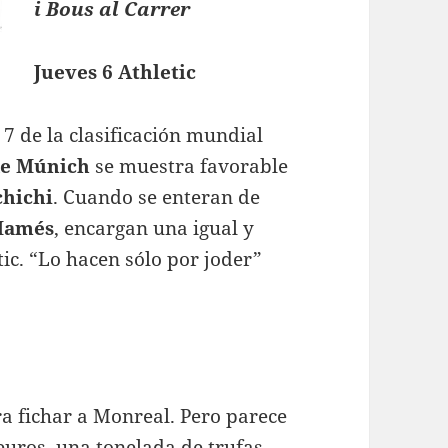
i Bous al Carrer
Jueves 6 Athletic
 7 de la clasificación mundial
de Múnich
se muestra favorable
chichi
. Cuando se enteran de
Mamés
, encargan una igual y
tic. “Lo hacen sólo por joder”
ra fichar a Monreal. Pero parece
euros, una tonelada de trufas