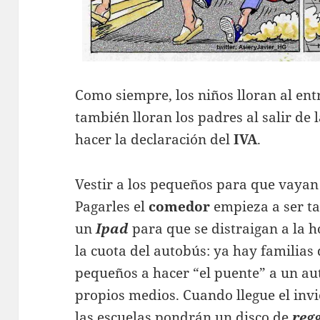
Como siempre, los niños lloran al entr
también lloran los padres al salir de la
hacer la declaración del
IVA
.
Vestir a los pequeños para que vayan 
Pagarles el
comedor
empieza a ser t
un
Ipad
para que se distraigan a la 
la cuota del autobús: ya hay familias
pequeños a hacer “el puente” a un a
propios medios. Cuando llegue el invi
las escuelas pondrán un disco de
reg