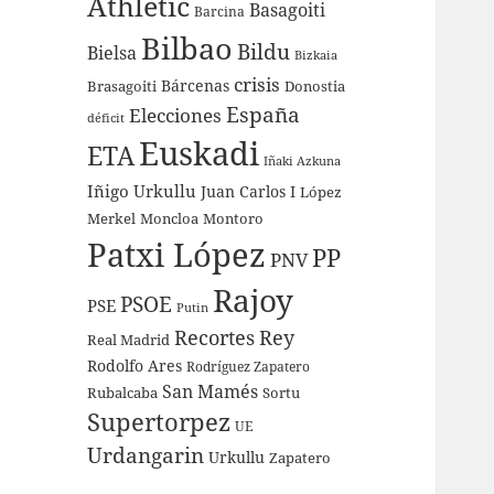
Athletic
Basagoiti
Barcina
Bilbao
Bildu
Bielsa
Bizkaia
crisis
Bárcenas
Brasagoiti
Donostia
España
Elecciones
déficit
Euskadi
ETA
Iñaki Azkuna
Iñigo Urkullu
Juan Carlos I
López
Merkel
Moncloa
Montoro
Patxi López
PP
PNV
Rajoy
PSOE
PSE
Putin
Recortes
Rey
Real Madrid
Rodolfo Ares
Rodríguez Zapatero
San Mamés
Rubalcaba
Sortu
Supertorpez
UE
Urdangarin
Urkullu
Zapatero