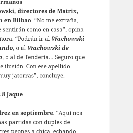
ermanos
wski,
directores de Matrix,
n en Bilbao
. “No me extraña,
e sentirán como en casa”, opina
ñora. “Podrán ir al
Wachowski
ando
, o al
Wachowski
de
o
, o al de Tendería… Seguro que
ce ilusión. Con ese apellido
muy jatorras”, concluye.
 8 Jaque
edrez en septiembre
. “Aquí nos
as partidas con duples de
 tres peones a chica, echando