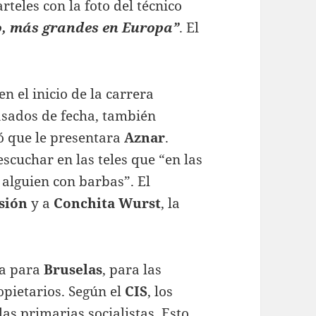
rteles con la foto del técnico
, más grandes en Europa”
. El
n el inicio de la carrera
asados de fecha, también
ó que le presentara
Aznar
.
escuchar en las teles que “en las
 alguien con barbas”. El
sión
y a
Conchita Wurst
, la
a para
Bruselas
, para las
pietarios. Según el
CIS
, los
as primarias socialistas. Esto