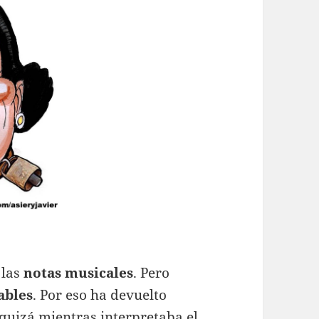
 las
notas musicales
. Pero
ables
. Por eso ha devuelto
 quizá mientras interpretaba el