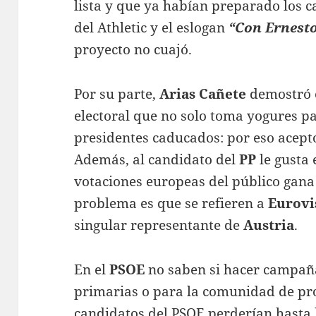
lista y que ya habían preparado los ca
del Athletic y el eslogan
“Con Ernesto
proyecto no cuajó.
Por su parte,
Arias Cañete
demostró e
electoral que no solo toma yogures p
presidentes caducados: por eso acept
Además, al candidato del
PP
le gusta 
votaciones europeas del público gana
problema es que se refieren a
Eurovi
singular representante de
Austria
.
En el
PSOE
no saben si hacer campañ
primarias o para la comunidad de pro
candidatos del PSOE perderían hasta l