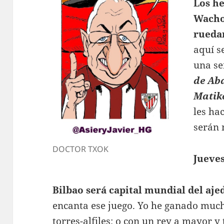
Los h
Wacho
rueda
aquí s
una se
de Ab
Matik
les ha
serán 
DOCTOR TXOK
Jueves
Bilbao será capital mundial del aj
encanta ese juego. Yo he ganado much
torres-alfiles; o con un rey a mayor y