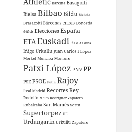
Athletic
Basagoiti
Barcina
Bilbao
Bildu
Bielsa
Bizkaia
crisis
Bárcenas
Brasagoiti
Donostia
España
Elecciones
déficit
Euskadi
ETA
Iñaki Azkuna
Iñigo Urkullu
Juan Carlos I
López
Merkel
Moncloa
Montoro
Patxi López
PP
PNV
Rajoy
PSOE
PSE
Putin
Recortes
Rey
Real Madrid
Rodolfo Ares
Rodríguez Zapatero
San Mamés
Rubalcaba
Sortu
Supertorpez
UE
Urdangarin
Urkullu
Zapatero