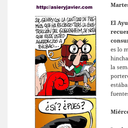
Marte
El Ay
recuer
consu
es lo 
hincha
la sem
porter
estába
fuente
Miérco