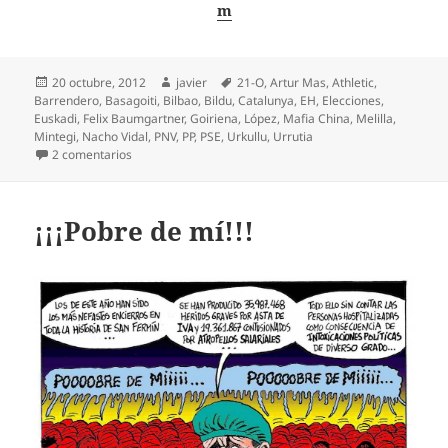
m
Publicado
Autor
Etiquetas
20 octubre, 2012
javier
21-O
,
Artur Mas
,
Athletic
,
el
Barrendero
,
Basagoiti
,
Bilbao
,
Bildu
,
Catalunya
,
EH
,
Elecciones
,
Euskadi
,
Felix Baumgartner
,
Goiriena
,
López
,
Mafia China
,
Melilla
,
Mintegi
,
Nacho Vidal
,
PNV
,
PP
,
PSE
,
Urkullu
,
Urrutia
en Todos queremos más
2 comentarios
¡¡¡Pobre de mí!!!