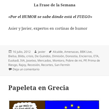
La Frase de la Semana
«Por el HUMOR se sabe dónde está el FUEGO»
Asier y Javier, expertos en cortinas de humor
Publicado
Autor
Etiquetas
16 julio, 2012
javier
Alcalde
,
Amenazas
,
BBK Live
,
el
Bielsa
,
Bildu
,
crisis
,
De Guindos
,
Dimisión
,
Donostia
,
Encierros
,
ETA
,
Euskadi
,
IVA
,
Josetxo
,
Mercados
,
Montoro
,
Pobre de mi
,
PP
,
Prima de
Riesgo
,
Rajoy
,
Recesión
,
Recortes
,
San Fermín
en ¡¡¡Pobre de mí!!!
Deja un comentario
Papeleta en Grecia