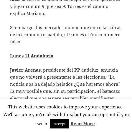
y jugar con un 9 que sea 9. Torres es el camino”
explica Mariano.
Si embargo, los mercados opinan que entre las cifras
de la economía española, el 9 no es el único número
falso.
Lunes 11 Andalucía
Javier Arenas
, presidente del
PP
andaluz, anuncia
que no volverá a presentarse a las elecciones. “La
noticia nos ha dejado helados ¿Qué haremos ahora?
Es muy posible que, sin su participación, el batacazo
electoral que nos espere sea terrible” manifiestan
entre sinceras lágrimas de dolor distintos líderes del
This website uses cookies to improve your experience.
Partido Socialista de Anadalucía
, quienes, junto
We'll assume you're ok with this, but you can opt-out if you
con cuadros de
Izquierda Unida
, corean “Arenas
wish.
Read More
Accept
quédate, Arenas quédate, Arenaaas quédate”.