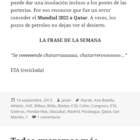
puede dar una insolación incluso a los postes de las
porterías. Por eso reconoce que fue un error
conceder el
Mundial 2022 a Qatar
. A veces, los
pozos de petroleo no dejan ver el desierto.
LA FRASE DE LA SEMANA
“
Se veeeeeende chatarraaaaaa, chatarrerooooooo…”
ETA (reciclada)
Publicado
Autor
Etiquetas
14 septiembre, 2013
javier
Alarde
,
Ana Botella
,
el
Athletic
,
AVE
,
Bilbao
,
Bildu
,
Blatter
,
COI
,
Colón
,
Congreso
,
ETA
,
Goteras
,
Hondarribia
,
Idiazabal
,
Madrid
,
Pozalagua
,
Qatar
,
San
en San Mamés, el Nuevo Mundo
Mamés
,
Y
1 comentario