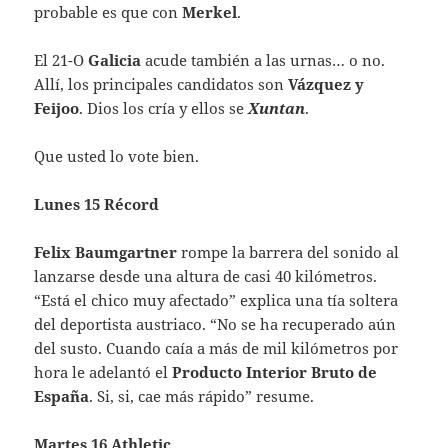
probable es que con
Merkel
.
El 21-O
Galicia
acude también a las urnas… o no.
Allí, los principales candidatos son
Vázquez y
Feijoo
. Dios los cría y ellos se
Xuntan
.
Que usted lo vote bien.
Lunes 15 Récord
Felix Baumgartner
rompe la barrera del sonido al
lanzarse desde una altura de casi 40 kilómetros.
“Está el chico muy afectado” explica una tía soltera
del deportista austriaco. “No se ha recuperado aún
del susto. Cuando caía a más de mil kilómetros por
hora le adelantó el
Producto Interior Bruto de
España
. Si, si, cae más rápido” resume.
Martes 16 Athletic