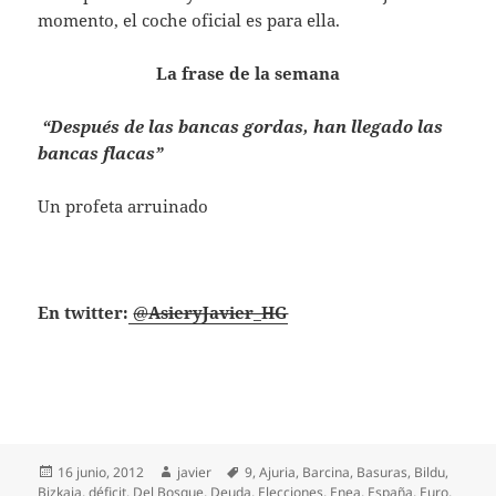
momento, el coche oficial es para ella.
La frase de la semana
“Después de las bancas gordas, han llegado las
bancas flacas”
Un profeta arruinado
En twitter:
@
AsieryJavier_HG
Publicado
Autor
Etiquetas
16 junio, 2012
javier
9
,
Ajuria
,
Barcina
,
Basuras
,
Bildu
,
el
Bizkaia
,
déficit
,
Del Bosque
,
Deuda
,
Elecciones
,
Enea
,
España
,
Euro
,