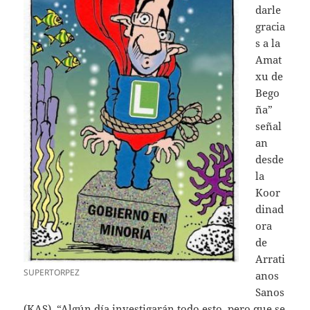
darle
gracia
s a la
Amat
xu de
Bego
ña”
señal
an
desde
la
Koor
dinad
ora
de
Arrati
SUPERTORPEZ
anos
Sanos
(KAS). “Algún día investigarán todo esto, pero que se