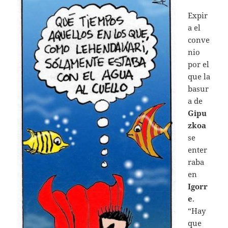
Expir
a el
conve
nio
por el
que la
basur
a de
Gipu
zkoa
se
enter
raba
en
Igorr
e
.
“Hay
que