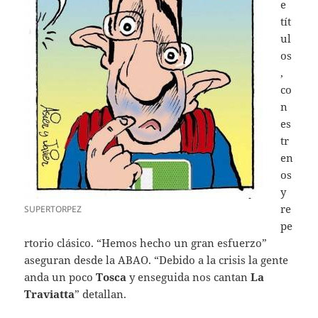
e
tít
ul
os
,
co
n
es
tr
en
os
y
re
SUPERTORPEZ
pe
rtorio clásico. “Hemos hecho un gran esfuerzo”
aseguran desde la ABAO. “Debido a la crisis la gente
anda un poco
Tosca
y enseguida nos cantan
La
Traviatta
” detallan.