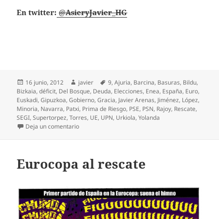
En twitter:
@
AsieryJavier_HG
Publicado
Autor
Etiquetas
16 junio, 2012
javier
9
,
Ajuria
,
Barcina
,
Basuras
,
Bildu
,
el
Bizkaia
,
déficit
,
Del Bosque
,
Deuda
,
Elecciones
,
Enea
,
España
,
Euro
,
Euskadi
,
Gipuzkoa
,
Gobierno
,
Gracia
,
Javier Arenas
,
Jiménez
,
López
,
Minoria
,
Navarra
,
Patxi
,
Prima de Riesgo
,
PSE
,
PSN
,
Rajoy
,
Rescate
,
SEGI
,
Supertorpez
,
Torres
,
UE
,
UPN
,
Urkiola
,
Yolanda
en Papeleta en Grecia
Deja un comentario
Eurocopa al rescate