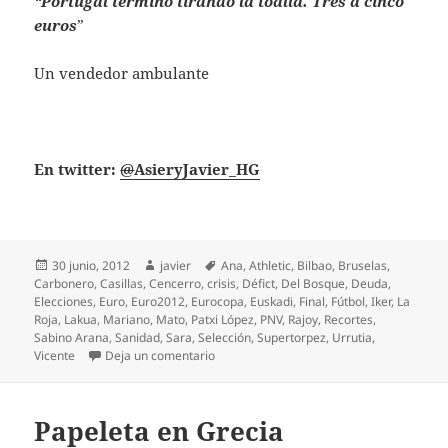
“Portugal terminó tirando la toalla. Tres a cinco
euros
”
Un vendedor ambulante
En twitter:
@
AsieryJavier_HG
Publicado
Autor
Etiquetas
30 junio, 2012
javier
Ana
,
Athletic
,
Bilbao
,
Bruselas
,
el
Carbonero
,
Casillas
,
Cencerro
,
crisis
,
Défict
,
Del Bosque
,
Deuda
,
Elecciones
,
Euro
,
Euro2012
,
Eurocopa
,
Euskadi
,
Final
,
Fútbol
,
Iker
,
La
Roja
,
Lakua
,
Mariano
,
Mato
,
Patxi López
,
PNV
,
Rajoy
,
Recortes
,
Sabino Arana
,
Sanidad
,
Sara
,
Selección
,
Supertorpez
,
Urrutia
,
en Mariano del Bosque
Vicente
Deja un comentario
Papeleta en Grecia