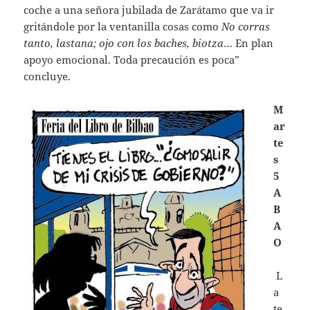
coche a una señora jubilada de Zarátamo que va ir
gritándole por la ventanilla cosas como
No corras
tanto, lastana; ojo con los baches, biotza
… En plan
apoyo emocional. Toda precaución es poca”
concluye.
M
ar
te
s
5
A
B
A
O
L
a
te