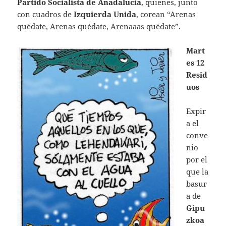
Partido Socialista de Anadalucía
, quienes, junto
con cuadros de
Izquierda Unida
, corean “Arenas
quédate, Arenas quédate, Arenaaas quédate”.
Mart
es 12
Resid
uos
Expir
a el
conve
nio
por el
que la
basur
a de
Gipu
zkoa