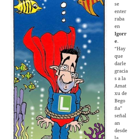
se
enter
raba
en
Igorr
e
.
“Hay
que
darle
gracia
s a la
Amat
xu de
Bego
ña”
señal
an
desde
la