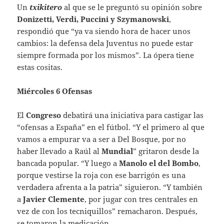
Un
txikitero
al que se le preguntó su opinión sobre
Donizetti, Verdi, Puccini y Szymanowski
,
respondió que “ya va siendo hora de hacer unos
cambios: la defensa dela Juventus no puede estar
siempre formada por los mismos”. La ópera tiene
estas cositas.
Miércoles 6 Ofensas
El
Congreso
debatirá una iniciativa para castigar las
“ofensas a España” en el fútbol. “Y el primero al que
vamos a empurar va a ser a Del Bosque, por no
haber llevado a Raúl al
Mundial
” gritaron desde la
bancada popular. “Y luego a
Manolo el del Bombo
,
porque vestirse la roja con ese barrigón es una
verdadera afrenta a la patria” siguieron. “Y también
a
Javier Clemente
, por jugar con tres centrales en
vez de con los tecniquillos” remacharon. Después,
se tomaron la medicación.