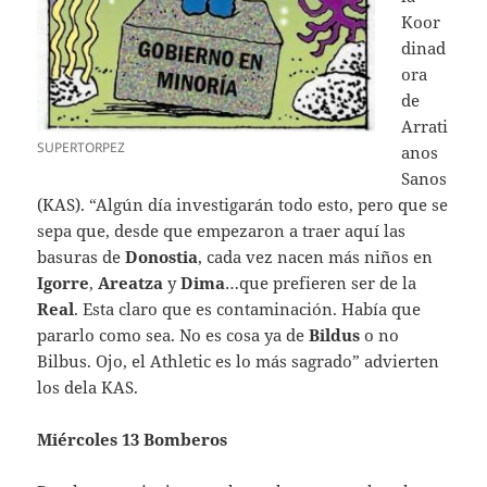
Koor
dinad
ora
de
Arrati
SUPERTORPEZ
anos
Sanos
(KAS). “Algún día investigarán todo esto, pero que se
sepa que, desde que empezaron a traer aquí las
basuras de
Donostia
, cada vez nacen más niños en
Igorre
,
Areatza
y
Dima
…que prefieren ser de la
Real
. Esta claro que es contaminación. Había que
pararlo como sea. No es cosa ya de
Bildus
o no
Bilbus. Ojo, el Athletic es lo más sagrado” advierten
los dela KAS.
Miércoles 13 Bomberos