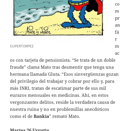
co
m
pr
an
fá
r
m
SUPERTORPEZ
ac
os con tarjeta de pensionista. “Se trata de un doble
fraude” clama Mato tras desmentir que tenga una
hermana llamada Gluta. “Esos sinvergüenzas gozan
del privilegio del trabajar y cobrar por ello y, para
más INRI, tratan de escatimar parte de sus mil
eurazos mensuales en medicinas. Ahí, en estos
vergonzantes delitos, reside la verdadera causa de
nuestra ruina y no en problemillas anecdóticos
como el de
Bankia
” remató Mato.
Martes 26 Urrutia