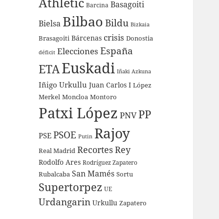
Athletic
Basagoiti
Barcina
Bilbao
Bildu
Bielsa
Bizkaia
crisis
Bárcenas
Brasagoiti
Donostia
España
Elecciones
déficit
Euskadi
ETA
Iñaki Azkuna
Iñigo Urkullu
Juan Carlos I
López
Merkel
Moncloa
Montoro
Patxi López
PP
PNV
Rajoy
PSOE
PSE
Putin
Recortes
Rey
Real Madrid
Rodolfo Ares
Rodríguez Zapatero
San Mamés
Rubalcaba
Sortu
Supertorpez
UE
Urdangarin
Urkullu
Zapatero