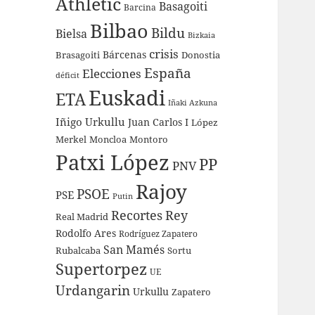
Athletic
Basagoiti
Barcina
Bilbao
Bildu
Bielsa
Bizkaia
crisis
Bárcenas
Brasagoiti
Donostia
España
Elecciones
déficit
Euskadi
ETA
Iñaki Azkuna
Iñigo Urkullu
Juan Carlos I
López
Merkel
Moncloa
Montoro
Patxi López
PP
PNV
Rajoy
PSOE
PSE
Putin
Recortes
Rey
Real Madrid
Rodolfo Ares
Rodríguez Zapatero
San Mamés
Rubalcaba
Sortu
Supertorpez
UE
Urdangarin
Urkullu
Zapatero