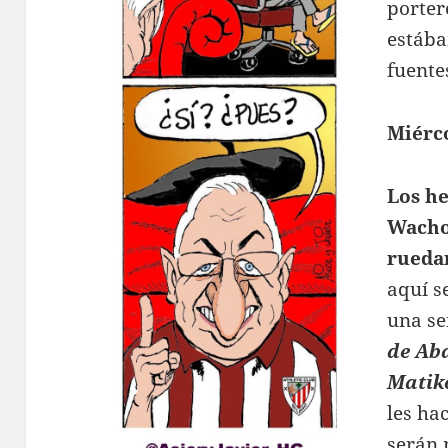
porter
estába
fuente
Miérco
Los h
Wacho
rueda
aquí s
una se
de Ab
Matik
les ha
serán 