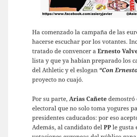
Ha comenzado la campaña de las euro
hacerse escuchar por los votantes. I
tratado de convencer a
Ernesto Valv
lista y que ya habían preparado los ca
del Athletic y el eslogan
“Con Ernesto
proyecto no cuajó.
Por su parte,
Arias Cañete
demostró e
electoral que no solo toma yogures p
presidentes caducados: por eso acept
Además, al candidato del
PP
le gusta 
votaciones europeas del público gana