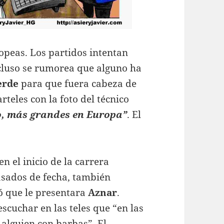
peas. Los partidos intentan
ncluso se rumorea que alguno ha
erde
para que fuera cabeza de
rteles con la foto del técnico
, más grandes en Europa”
. El
n el inicio de la carrera
asados de fecha, también
ó que le presentara
Aznar
.
escuchar en las teles que “en las
 alguien con barbas”. El