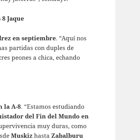
 8 Jaque
edrez en septiembre
. “Aquí nos
as partidas con duples de
 tres peones a chica, echando
 la A-8
. “Estamos estudiando
istador del Fin del Mundo en
supervivencia muy duras, como
esde
Muskiz
hasta
Zabalburu