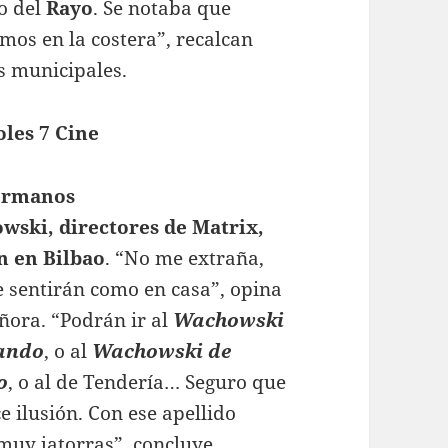
o del
Rayo
. Se notaba que
mos en la costera”, recalcan
s municipales.
les 7 Cine
ermanos
wski,
directores de Matrix,
n en Bilbao
. “No me extraña,
e sentirán como en casa”, opina
ñora. “Podrán ir al
Wachowski
ando
, o al
Wachowski
de
o
, o al de Tendería… Seguro que
ce ilusión. Con ese apellido
muy jatorras”, concluye.