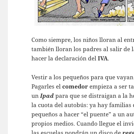
Como siempre, los niños lloran al entr
también lloran los padres al salir de la
hacer la declaración del
IVA
.
Vestir a los pequeños para que vayan 
Pagarles el
comedor
empieza a ser t
un
Ipad
para que se distraigan a la 
la cuota del autobús: ya hay familias
pequeños a hacer “el puente” a un a
propios medios. Cuando llegue el invi
las escuelas pondrán un disco de
reg