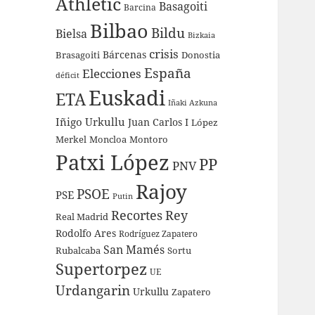
Athletic
Basagoiti
Barcina
Bilbao
Bildu
Bielsa
Bizkaia
crisis
Bárcenas
Brasagoiti
Donostia
España
Elecciones
déficit
Euskadi
ETA
Iñaki Azkuna
Iñigo Urkullu
Juan Carlos I
López
Merkel
Moncloa
Montoro
Patxi López
PP
PNV
Rajoy
PSOE
PSE
Putin
Recortes
Rey
Real Madrid
Rodolfo Ares
Rodríguez Zapatero
San Mamés
Rubalcaba
Sortu
Supertorpez
UE
Urdangarin
Urkullu
Zapatero