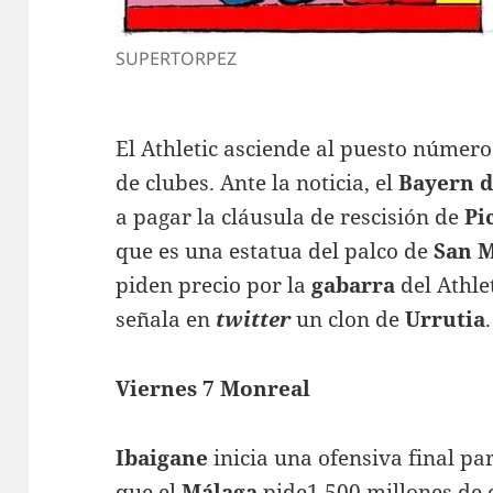
SUPERTORPEZ
El Athletic asciende al puesto número
de clubes. Ante la noticia, el
Bayern 
a pagar la cláusula de rescisión de
Pi
que es una estatua del palco de
San 
piden precio por la
gabarra
del Athle
señala en
twitter
un clon de
Urrutia
.
Viernes 7 Monreal
Ibaigane
inicia una ofensiva final pa
que el
Málaga
pide1.500 millones de 