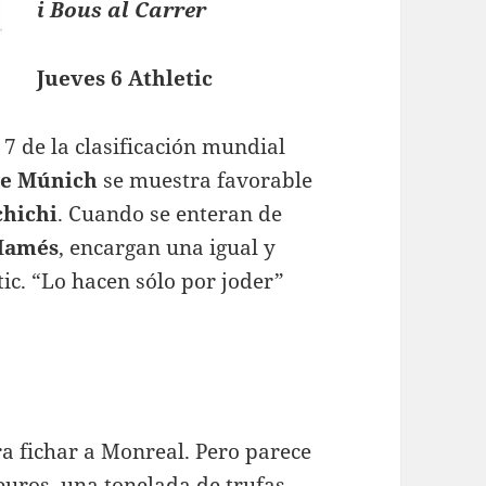
i Bous al Carrer
Jueves 6 Athletic
 7 de la clasificación mundial
de Múnich
se muestra favorable
chichi
. Cuando se enteran de
Mamés
, encargan una igual y
tic. “Lo hacen sólo por joder”
ra fichar a Monreal. Pero parece
euros, una tonelada de trufas