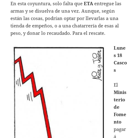
En esta coyuntura, solo falta que
ETA
entregue las
armas y se disuelva de una vez. Aunque, según
están las cosas, podrían optar por llevarlas a una
tienda de empeños, o a una chatarrería de esas al
peso, y donar lo recaudado. Para el rescate.
Lune
s 18
Casco
s
El
Minis
terio
de
Fome
nto
pagar
á