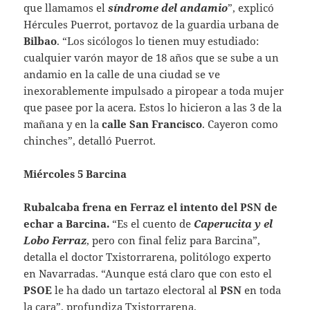
que llamamos el
síndrome del andamio
”, explicó
Hércules Puerrot, portavoz de la guardia urbana de
Bilbao
. “Los sicólogos lo tienen muy estudiado:
cualquier varón mayor de 18 años que se sube a un
andamio en la calle de una ciudad se ve
inexorablemente impulsado a piropear a toda mujer
que pasee por la acera. Estos lo hicieron a las 3 de la
mañana y en la
calle San Francisco
. Cayeron como
chinches”, detalló Puerrot.
Miércoles 5 Barcina
Rubalcaba frena en Ferraz el intento del PSN de
echar a Barcina.
“Es el cuento de
Caperucita y el
Lobo Ferraz
, pero con final feliz para Barcina”,
detalla el doctor Txistorrarena, politólogo experto
en Navarradas. “Aunque está claro que con esto el
PSOE
le ha dado un tartazo electoral al
PSN
en toda
la cara”, profundiza Txistorrarena.