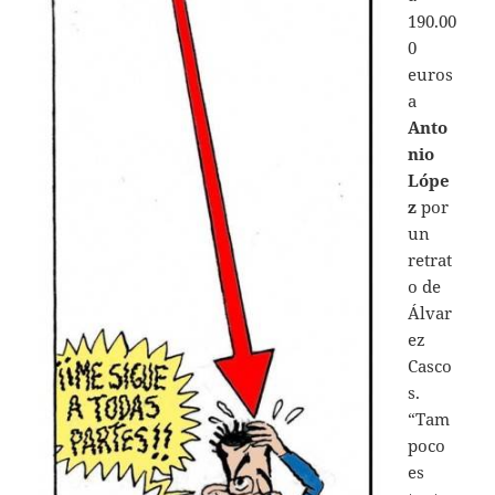
190.00
0
euros
a
Anto
nio
Lópe
z
por
un
retrat
o de
Álvar
ez
Casco
s.
“Tam
poco
es