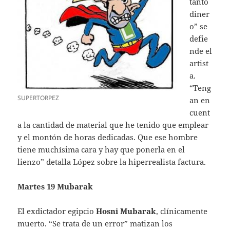
tanto
diner
o” se
defie
nde el
artist
a.
“Teng
SUPERTORPEZ
an en
cuent
a la cantidad de material que he tenido que emplear
y el montón de horas dedicadas. Que ese hombre
tiene muchísima cara y hay que ponerla en el
lienzo” detalla López sobre la hiperrealista factura.
Martes 19 Mubarak
El exdictador egipcio
Hosni Mubarak
, clínicamente
muerto. “Se trata de un error” matizan los