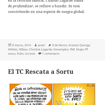
en la reforma laboral. Cuando Lagarde habla
de
profundizar
, se refiere a hundir. Se está
convirtiendo en una especie de suegra global.
Publicado
Autor
Etiquetas
8 marzo, 2014
javier
8 de Marzo
,
Arantza Quiroga
,
el
Athletic
,
Bilbao
,
Christine Lagarde
,
Desempleo
,
FMI
,
Mujer
,
PP
en La mujer, al Día
vasco
,
Putin
,
Ucrania
1 comentario
El TC Rescata a Sortu