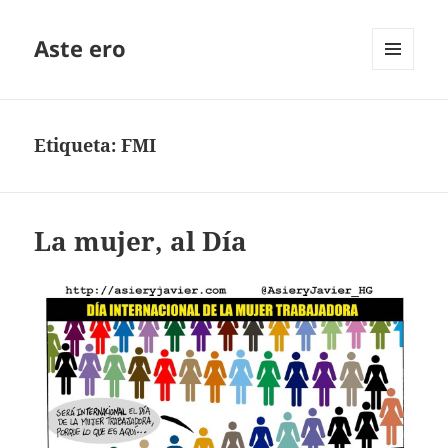
Aste ero
MENÚ
Y
WIDGETS
Etiqueta:
FMI
La mujer, al Día