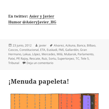
En twitter:
Asier y Javier
@
AsieryJavier_HG
Publicado
Autor
Etiquetas
23 junio, 2012
javier
Alvarez
,
Azkuna
,
Banca
,
Bilbao
,
el
Cascos
,
Constitucional
,
ETA
,
Euskadi
,
FMI
,
Gallardón
,
Gran
Hermano
,
Lakua
,
López
,
Mercedes
,
Milá
,
Mubarak
,
Parlamento
,
Patxi
,
PP
,
Rajoy
,
Rescate
,
Ruiz
,
Sortu
,
Supertorpez
,
TC
,
Tele 5
,
en El TC Rescata a Sortu
Tribunal
Deja un comentario
¡Menuda papeleta!