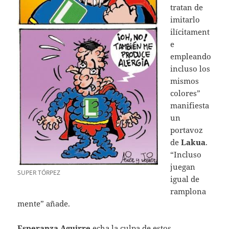
tratan de
imitarlo
ilícitament
e
empleando
incluso los
mismos
colores”
manifiesta
un
portavoz
de
Lakua
.
“Incluso
juegan
SUPER TÓRPEZ
igual de
ramplona
mente” añade.
Esperanza Aguirre
echa la culpa de estos