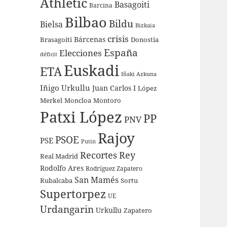
Athletic
Basagoiti
Barcina
Bilbao
Bildu
Bielsa
Bizkaia
crisis
Bárcenas
Brasagoiti
Donostia
España
Elecciones
déficit
Euskadi
ETA
Iñaki Azkuna
Iñigo Urkullu
Juan Carlos I
López
Merkel
Moncloa
Montoro
Patxi López
PP
PNV
Rajoy
PSOE
PSE
Putin
Recortes
Rey
Real Madrid
Rodolfo Ares
Rodríguez Zapatero
San Mamés
Rubalcaba
Sortu
Supertorpez
UE
Urdangarin
Urkullu
Zapatero