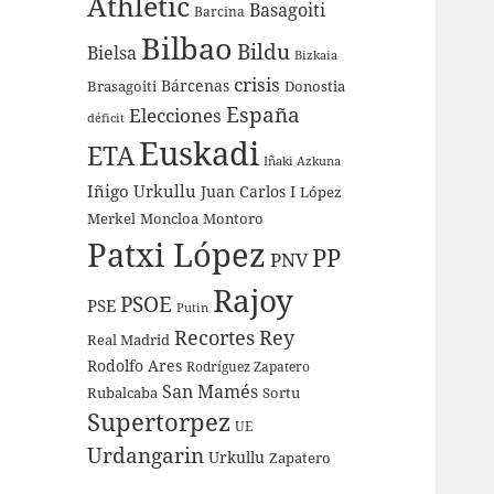
Athletic
Basagoiti
Barcina
Bilbao
Bildu
Bielsa
Bizkaia
crisis
Bárcenas
Brasagoiti
Donostia
España
Elecciones
déficit
Euskadi
ETA
Iñaki Azkuna
Iñigo Urkullu
Juan Carlos I
López
Merkel
Moncloa
Montoro
Patxi López
PP
PNV
Rajoy
PSOE
PSE
Putin
Recortes
Rey
Real Madrid
Rodolfo Ares
Rodríguez Zapatero
San Mamés
Rubalcaba
Sortu
Supertorpez
UE
Urdangarin
Urkullu
Zapatero