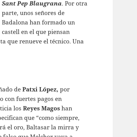
Sant Pep Blaugrana
. Por otra
parte, unos señores de
Badalona han formado un
castell en el que piensan
a que renueve el técnico. Una
cuñado de
Patxi López,
por
o con fuertes pagos en
ticia los
Reyes Magos
han
pecifican que “como siempre,
á el oro, Baltasar la mirra y
e falso que Melchor vaya a