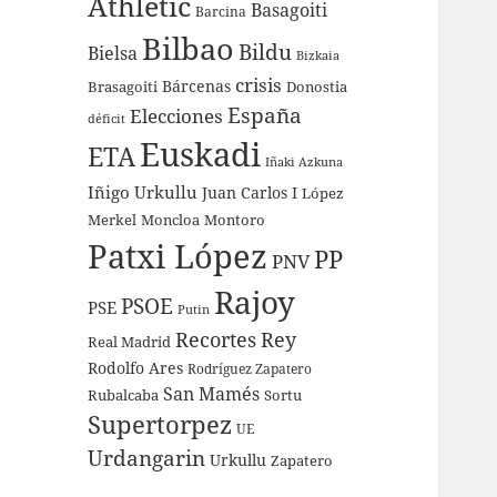
Athletic
Basagoiti
Barcina
Bilbao
Bildu
Bielsa
Bizkaia
crisis
Bárcenas
Brasagoiti
Donostia
España
Elecciones
déficit
Euskadi
ETA
Iñaki Azkuna
Iñigo Urkullu
Juan Carlos I
López
Merkel
Moncloa
Montoro
Patxi López
PP
PNV
Rajoy
PSOE
PSE
Putin
Recortes
Rey
Real Madrid
Rodolfo Ares
Rodríguez Zapatero
San Mamés
Rubalcaba
Sortu
Supertorpez
UE
Urdangarin
Urkullu
Zapatero