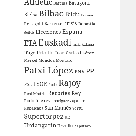
Athletic
Basagoiti
Barcina
Bilbao
Bildu
Bielsa
Bizkaia
crisis
Bárcenas
Brasagoiti
Donostia
España
Elecciones
déficit
Euskadi
ETA
Iñaki Azkuna
Iñigo Urkullu
Juan Carlos I
López
Merkel
Moncloa
Montoro
Patxi López
PP
PNV
Rajoy
PSOE
PSE
Putin
Recortes
Rey
Real Madrid
Rodolfo Ares
Rodríguez Zapatero
San Mamés
Rubalcaba
Sortu
Supertorpez
UE
Urdangarin
Urkullu
Zapatero