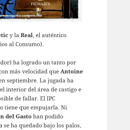
tic
y la
Real
, el auténtico
cios al Consumo).
idor) ha logrado un tanto por
 con más velocidad que
Antoine
en septiembre. La jugada ha
l interior del área de castigo e
ble de fallar. El IPC
o tiene que empujarla. Ni
n del Gasto
han podido
o
se ha quedado bajo los palos,