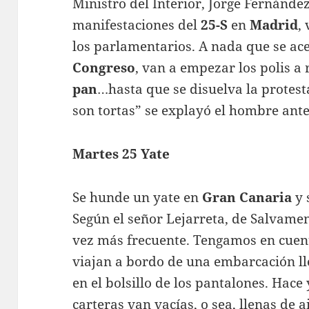
Ministro del Interior, Jorge Fernández
manifestaciones del
25-S
en
Madrid
,
los parlamentarios. A nada que se ac
Congreso
, van a empezar los polis 
pan
…hasta que se disuelva la protest
son tortas” se explayó el hombre ant
Martes 25 Yate
Se hunde un yate en
Gran Canaria
y 
Según el señor Lejarreta, de Salvamen
vez más frecuente. Tengamos en cue
viajan a bordo de una embarcación lle
en el bolsillo de los pantalones. Hac
carteras van vacías, o sea, llenas de a