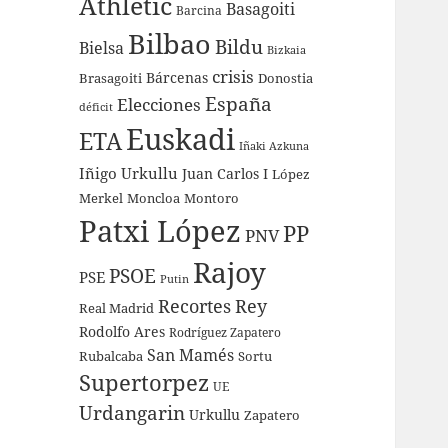
Athletic
Basagoiti
Barcina
Bilbao
Bildu
Bielsa
Bizkaia
crisis
Bárcenas
Brasagoiti
Donostia
España
Elecciones
déficit
Euskadi
ETA
Iñaki Azkuna
Iñigo Urkullu
Juan Carlos I
López
Merkel
Moncloa
Montoro
Patxi López
PP
PNV
Rajoy
PSOE
PSE
Putin
Recortes
Rey
Real Madrid
Rodolfo Ares
Rodríguez Zapatero
San Mamés
Rubalcaba
Sortu
Supertorpez
UE
Urdangarin
Urkullu
Zapatero