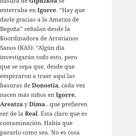
basura de
Gipuzkoa
se
enterraba en
Igorre
. “Hay que
darle gracias a la Amatxu de
Begoña” señalan desde la
Koordinadora de Arratianos
Sanos (KAS). “Algún día
investigarán todo esto, pero
que se sepa que, desde que
empezaron a traer aquí las
basuras de
Donostia
, cada vez
nacen más niños en
Igorre
,
Areatza
y
Dima
…que prefieren
ser de la
Real
. Esta claro que es
contaminación. Había que
pararlo como sea. No es cosa