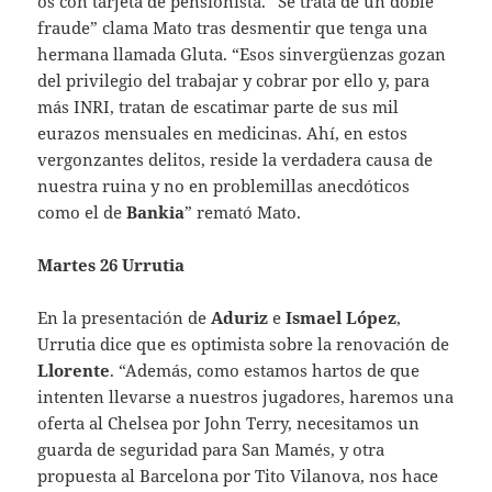
os con tarjeta de pensionista. “Se trata de un doble
fraude” clama Mato tras desmentir que tenga una
hermana llamada Gluta. “Esos sinvergüenzas gozan
del privilegio del trabajar y cobrar por ello y, para
más INRI, tratan de escatimar parte de sus mil
eurazos mensuales en medicinas. Ahí, en estos
vergonzantes delitos, reside la verdadera causa de
nuestra ruina y no en problemillas anecdóticos
como el de
Bankia
” remató Mato.
Martes 26 Urrutia
En la presentación de
Aduriz
e
Ismael López
,
Urrutia dice que es optimista sobre la renovación de
Llorente
. “Además, como estamos hartos de que
intenten llevarse a nuestros jugadores, haremos una
oferta al Chelsea por John Terry, necesitamos un
guarda de seguridad para San Mamés, y otra
propuesta al Barcelona por Tito Vilanova, nos hace