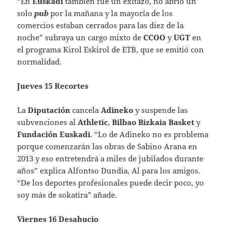
“En
Euskadi
también fue un exitazo, no abrió un
solo
pub
por la mañana y la mayoría de los
comercios estaban cerrados para las diez de la
noche” subraya un cargo mixto de
CCOO
y
UGT
en
el programa Kirol Eskirol de ETB, que se emitió con
normalidad.
Jueves 15 Recortes
La
Diputación
cancela
Adineko
y suspende las
subvenciones al
Athletic
,
Bilbao Bizkaia Basket
y
Fundación Euskadi
. “Lo de Adineko no es problema
porque comenzarán las obras de Sabino Arana en
2013 y eso entretendrá a miles de jubilados durante
años” explica Alfontso Dundia, Al para los amigos.
“De los deportes profesionales puede decir poco, yo
soy más de sokatira” añade.
Viernes 16 Desahucio