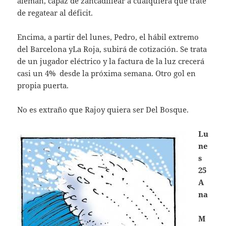
alemán, capaz de zancadillear a cualquiera que trate
de regatear al déficit.
Encima, a partir del lunes, Pedro, el hábil extremo
del Barcelona yLa Roja, subirá de cotización. Se trata
de un jugador eléctrico y la factura de la luz crecerá
casi un 4% desde la próxima semana. Otro gol en
propia puerta.
No es extraño que Rajoy quiera ser Del Bosque.
Lu
ne
s
25
A
na
M