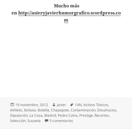
Mucho más
en
http://asieryjavierhumorgrafico.wordpress.co
m
Publicado
Autor
Etiquetas
19 noviembre, 2012
javier
14N
,
Activos Tóxicos
,
el
Athletic
,
Bizkaia
,
Botella
,
Chapapote
,
Contaminación
,
Desahucios
,
Diputación
,
La Cosa
,
Madrid
,
Pedro Calvo
,
Prestige
,
Recortes
,
en Un Prestige en los bolsillos
Selección
,
Susaeta
3 comentarios