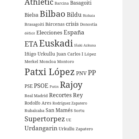
Athletic
Basagoiti
Barcina
Bilbao
Bildu
Bielsa
Bizkaia
crisis
Bárcenas
Brasagoiti
Donostia
España
Elecciones
déficit
Euskadi
ETA
Iñaki Azkuna
Iñigo Urkullu
Juan Carlos I
López
Merkel
Moncloa
Montoro
Patxi López
PP
PNV
Rajoy
PSOE
PSE
Putin
Recortes
Rey
Real Madrid
Rodolfo Ares
Rodríguez Zapatero
San Mamés
Rubalcaba
Sortu
Supertorpez
UE
Urdangarin
Urkullu
Zapatero