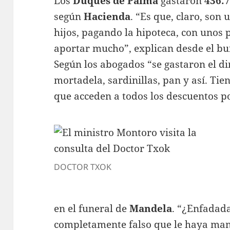
Los
Duques de Palma
gastaron
436.
según
Hacienda
. “Es que, claro, son
hijos, pagando la hipoteca, con uno
aportar mucho”, explican desde el bu
Según los abogados “se gastaron el d
mortadela, sardinillas, pan y así. Ti
que acceden a todos los descuentos 
DOCTOR TXOK
en el funeral de
Mandela
. “¿Enfadad
completamente falso que le haya m