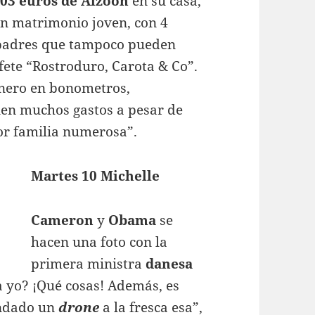
703 euros de Aizoon
en su casa,
 un matrimonio joven, con 4
s padres que tampoco pueden
fete “Rostroduro, Carota & Co”.
inero en bonometros,
enen muchos gastos a pesar de
por familia numerosa”.
Martes 10 Michelle
Cameron
y
Obama
se
hacen una foto con la
primera ministra
danesa
a yo? ¡Qué cosas! Además, es
andado un
drone
a la fresca esa”,