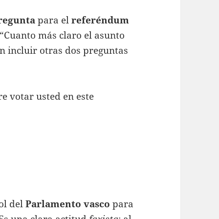
regunta
para el
referéndum
 “Cuanto más claro el asunto
 incluir otras dos preguntas
 votar usted en este
ol del
Parlamento vasco
para
“Es una clara actitud
faxista
: al