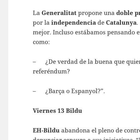
La
Generalita
t
propone una
doble p
por la
independencia
de
Catalunya
.
mejor. Incluso estábamos pensando en
como:
– ¿De verdad de la buena que quiere
referéndum?
– ¿Barça o Espanyol?”.
Viernes 13 Bildu
EH-Bildu
abandona el pleno de contr
denunciar censura a sus iniciativas. 