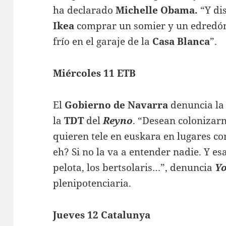
ha declarado
Michelle Obama.
“Y dis
Ikea
comprar un somier y un edredó
frío en el garaje de la
Casa Blanca
”.
Miércoles 11 ETB
El
Gobierno de Navarra
denuncia la 
la
TDT
del
Reyno
. “Desean colonizar
quieren tele en euskara en lugares c
eh? Si no la va a entender nadie. Y es
pelota, los bertsolaris…”, denuncia
Y
plenipotenciaria.
Jueves 12 Catalunya