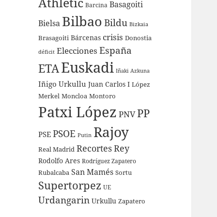
Athletic
Basagoiti
Barcina
Bilbao
Bildu
Bielsa
Bizkaia
crisis
Bárcenas
Brasagoiti
Donostia
España
Elecciones
déficit
Euskadi
ETA
Iñaki Azkuna
Iñigo Urkullu
Juan Carlos I
López
Merkel
Moncloa
Montoro
Patxi López
PP
PNV
Rajoy
PSOE
PSE
Putin
Recortes
Rey
Real Madrid
Rodolfo Ares
Rodríguez Zapatero
San Mamés
Rubalcaba
Sortu
Supertorpez
UE
Urdangarin
Urkullu
Zapatero