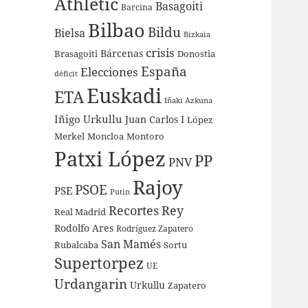
Athletic
Basagoiti
Barcina
Bilbao
Bildu
Bielsa
Bizkaia
crisis
Bárcenas
Brasagoiti
Donostia
España
Elecciones
déficit
Euskadi
ETA
Iñaki Azkuna
Iñigo Urkullu
Juan Carlos I
López
Merkel
Moncloa
Montoro
Patxi López
PP
PNV
Rajoy
PSOE
PSE
Putin
Recortes
Rey
Real Madrid
Rodolfo Ares
Rodríguez Zapatero
San Mamés
Rubalcaba
Sortu
Supertorpez
UE
Urdangarin
Urkullu
Zapatero