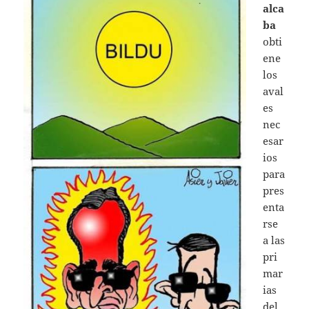
alca
ba
obti
ene
los
aval
es
nec
esar
ios
para
pres
enta
rse
a las
pri
mar
ias
del