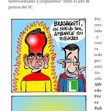
heterosexuales y corpulentos” filtró el jefe de
prensa del TC.
Por
otro
lado
, y
cont
ra
todo
pro
nóst
ico,
sólo
Alfr
edo
Pér
ez
Rub