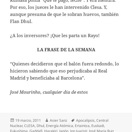
Rumasa ponía “Que te pago, leche”. Y era mentira.
Por eso, los jueces le han intervenido Clesa. Y,
aunque presuma de que le sobran huevos, también
Flan Dhul.
¿A los inversores? ¡Que les parta un Rayo!
LA FRASE DE LA SEMANA
“Quienes decidieron que el balón fuera redondo, lo
hicieron sabiendo que eso perjudicaba al Real
Madrid y beneficiaba al Barcelona”.
José Mourinho, cualquier día de estos
Publicado
Autor
Etiquetas
19 marzo, 2011
Asier Sanz
Apocalipsis
,
Central
el
Nuclear
,
CLESA
,
Dhul
,
Energía Atómica
,
Ertaintza
,
Euskadi
,
Fukushima
,
Gaddafi
,
Harakiri
,
Japón
,
Jon Juaristi
,
José María Ruiz