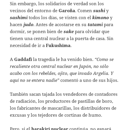
Sin embargo, los solidarios de verdad son los
vecinos del entorno de
Garoña
. Comen
sushi
y
sashimi
todos los días, se visten con el
kimono
y
hacen
judo
. Antes de acostarse en su
tatami
para
dormir, se ponen bien de
sake
para olvidar que
tienen una central nuclear a la puerta de casa. Sin
necesidad de ir a
Fukushima
.
A
Gaddafi
la tragedia le ha venido bien.
“Como se
recaliente otra central nuclear en Japón, no sólo
acabo con los rebeldes, ojito, que invado Argelia. Y
aquí no se entera nadie”
comentó a uno de sus hijos.
También sacan tajada los vendedores de contadores
de radiación, los productores de pastillas de boro,
los fabricantes de mascarillas, los distribuidores de
excusas y los tejedores de cortinas de humo.
Pero, si el
harakiri nuclear
continúa, no ganará