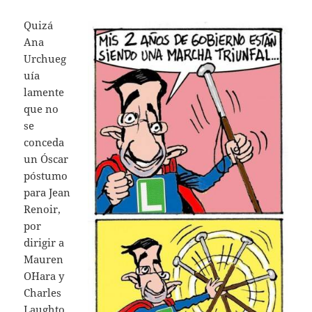
Quizá
Ana
Urchueg
uía
lamente
que no
se
conceda
un Óscar
póstumo
para Jean
Renoir,
por
dirigir a
Mauren
O´Hara y
Charles
Laughto