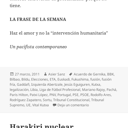
tiene.
LA FRASE DE LA SEMANA
Haz el amor y no la “intervención humanitaria”
Un pacifista contemporaneo
Publicado
Autor
Etiquetas
27 marzo, 2011
Asier Sanz
Acuerdo de Gernika
,
BBK
,
el
Bilbao
,
Bildu
,
Elecciones
,
ETA
,
Euskadi
,
Fukushima
,
fusión
,
fusión
fría
,
Gaddafi
,
Izquierda Abertzale
,
Jesús Eguiguren
,
Kutxa
,
legalización
,
Libia
,
Liga de Fútbol Profesional
,
Mariano Rajoy
,
Pachá
,
Paris Hilton
,
Patxi López
,
PNV
,
Portugal
,
PSE
,
PSOE
,
Rodolfo Ares
,
Rodríguez Zapatero
,
Sortu
,
Tribunal Constitucional
,
Tribunal
en Confusión fría sobre 
Supremo
,
UE
,
Vital Kutxa
Deja un comentario
Harakiri nuclear