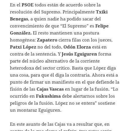
En el
PSOE
todos están de acuerdo sobre la
resolución del Supremo. Principalmente
Txiki
Benegas
, a quien nadie ha podido sacar del
convencimiento de que “El Supremo” es
Felipe
González.
El resto mantienen una postura
homogénea:
Zapatero
cierra filas con los jueces,
Patxi López
no del todo,
Odón Elorza
está en
contra de la sentencia. Y
Jesús Eguiguren
forma
parte del núcleo alternativo de la corriente
heterodoxa del sector crítico. Basta que López diga
una cosa, para que él diga la contraria. Ahora está a
punto de firmar un manifiesto en el que defiende la
fisión de las
Cajas Vascas
en lugar de la fusión. “Lo
ocurrido en
Fukushima
debe alertarnos sobre los
peligros de la fusión. López no se entera” sostiene
un montaraz Eguiguren.
En este asunto de las Cajas va a resultar que, en
contra de lo que clama el refrán, tres patas serán