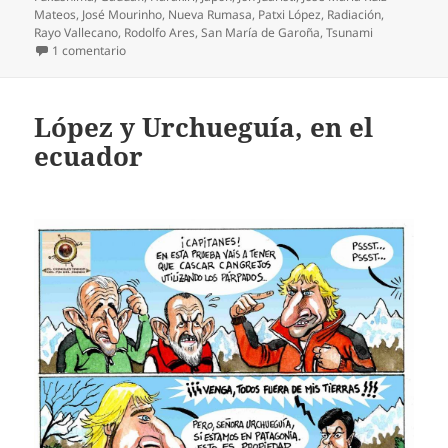
Mateos
,
José Mourinho
,
Nueva Rumasa
,
Patxi López
,
Radiación
,
Rayo Vallecano
,
Rodolfo Ares
,
San María de Garoña
,
Tsunami
en Harakiri nuclear
1 comentario
López y Urchueguía, en el
ecuador