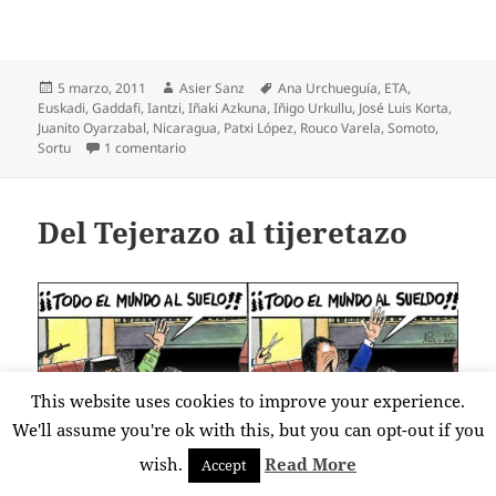
Publicado
Autor
Etiquetas
5 marzo, 2011
Asier Sanz
Ana Urchueguía
,
ETA
,
el
Euskadi
,
Gaddafi
,
Iantzi
,
Iñaki Azkuna
,
Iñigo Urkullu
,
José Luis Korta
,
Juanito Oyarzabal
,
Nicaragua
,
Patxi López
,
Rouco Varela
,
Somoto
,
en López y Urchueguía, en el ecuador
Sortu
1 comentario
Del Tejerazo al tijeretazo
This website uses cookies to improve your experience.
We'll assume you're ok with this, but you can opt-out if you
wish.
Read More
Accept