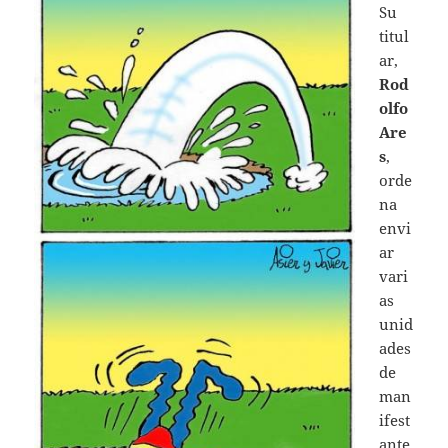
Su
titul
ar,
Rod
olfo
Are
s
,
orde
na
envi
ar
vari
as
unid
ades
de
man
ifest
ante