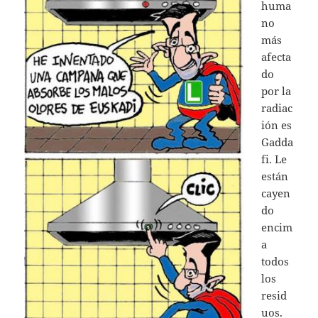
huma
no
más
afecta
do
por la
radiac
ión es
Gadda
fi. Le
están
cayen
do
encim
a
todos
los
resid
uos.