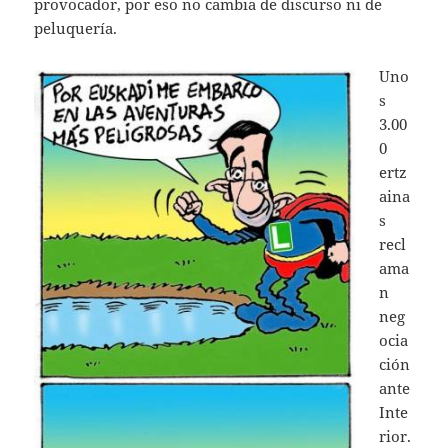
provocador, por eso no cambia de discurso ni de
peluquería.
Uno
s
3.00
0
ertz
aina
s
recl
ama
n
neg
ocia
ción
ante
Inte
rior.