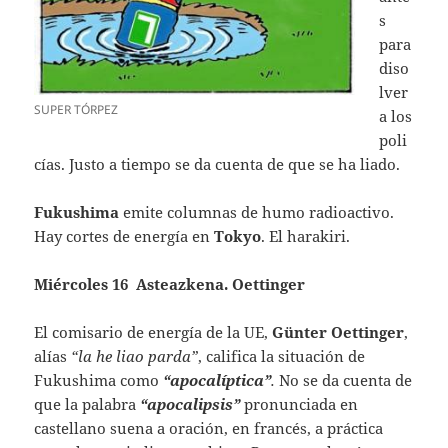
s
para
diso
lver
SUPER TÓRPEZ
a los
poli
cías. Justo a tiempo se da cuenta de que se ha liado.
Fukushima
emite columnas de humo radioactivo.
Hay cortes de energía en
Tokyo
. El harakiri.
Miércoles 16 Asteazkena. Oettinger
El comisario de energía de la UE,
Günter Oettinger
,
alías
“la he liao parda”
, califica la situación de
Fukushima como
“apocalíptica”
.
No se da cuenta de
que la palabra
“apocalipsis”
pronunciada en
castellano suena a oración, en francés, a práctica