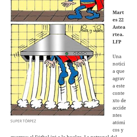
Mart
es 22
Astea
rtea.
LFP
Una
notici
a que
agrav
a este
conte
xto de
accide
ntes
SUPER TÓRPEZ
atómi
cos y
guerras: el Fútbol irá a la huelga. La patronal del