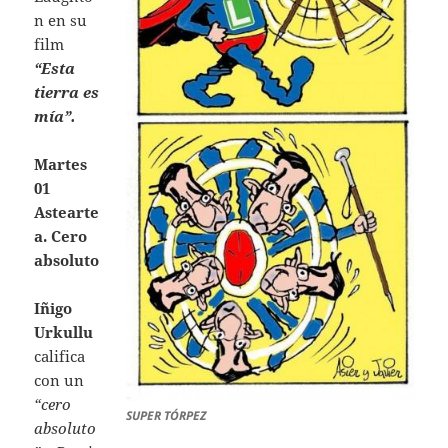
n en su
film
“Esta
tierra es
mía”.
Martes
01
Astearte
a. Cero
absoluto
Iñigo
Urkullu
califica
con un
“cero
SUPER TÓRPEZ
absoluto