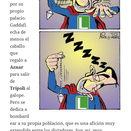
por su
propio
palacio.
Gaddafi
echa de
menos el
caballo
que
regaló a
Aznar
para salir
de
Trípoli
al
galope.
Pero se
dedica a
bombard
ear a su propia población, que es una afición muy
extendida entre los dictadores. Son así, muy