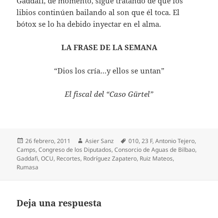
Gaddafi, de momento, sigue tratando de que los
libios continúen bailando al son que él toca. El
bótox se lo ha debido inyectar en el alma.
LA FRASE DE LA SEMANA
“Dios los cría…y ellos se untan”
El fiscal del “Caso Gürtel”
Publicado
Autor
Etiquetas
26 febrero, 2011
Asier Sanz
010
,
23 F
,
Antonio Tejero
,
el
Camps
,
Congreso de los Diputados
,
Consorcio de Aguas de Bilbao
,
Gaddafi
,
OCU
,
Recortes
,
Rodríguez Zapatero
,
Ruiz Mateos
,
Rumasa
Deja una respuesta