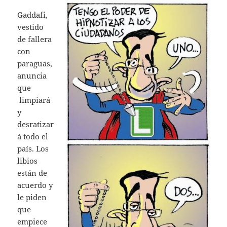
Gaddafi,
vestido
de fallera
con
paraguas,
anuncia
que
limpiará
y
desratizar
á todo el
país. Los
libios
están de
acuerdo y
le piden
que
empiece