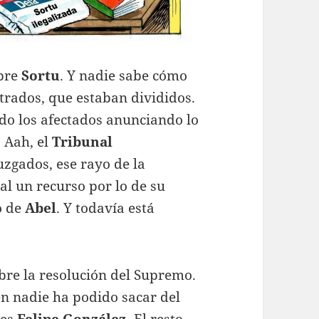
obre
Sortu
. Y nadie sabe cómo
strados, que estaban divididos.
ado los afectados anunciando lo
. Aah, el
Tribunal
juzgados, ese rayo de la
al un recurso por lo de su
o de
Abel
. Y todavía está
bre la resolución del Supremo.
en nadie ha podido sacar del
 es
Felipe González.
El resto