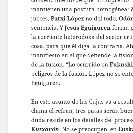
mantienen una postura homogénea:
jueces,
Patxi López
no del todo,
Odón
sentencia. Y
Jesús Eguiguren
forma p
la corriente heterodoxa del sector crí
cosa, para que él diga la contraria. A
manifiesto en el que defiende la fisió
de la fusión. “Lo ocurrido en
Fukush
peligros de la fusión. López no se en
Eguiguren.
En este asunto de las Cajas va a resul
clama el refrán, tres patas serán bue
duda reside en los detalles del proce
Kutxarón
. No se preocupen, en
Eusk