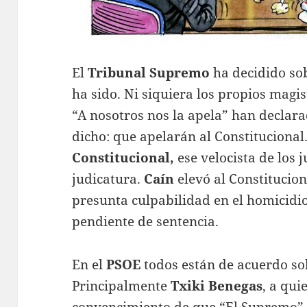
El
Tribunal Supremo
ha decidido s
ha sido. Ni siquiera los propios magi
“A nosotros nos la apela” han declar
dicho: que apelarán al Constitucional
Constitucional,
ese velocista de los 
judicatura.
Caín
elevó al Constitucion
presunta culpabilidad en el homicidi
pendiente de sentencia.
En el
PSOE
todos están de acuerdo so
Principalmente
Txiki Benegas
, a qui
convencimiento de que “El Supremo”