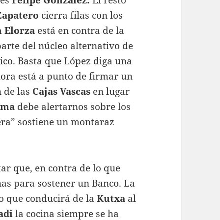
Zapatero
cierra filas con los
 Elorza
está en contra de la
arte del núcleo alternativo de
tico. Basta que López diga una
hora está a punto de firmar un
n de las
Cajas Vascas
en lugar
ima
debe alertarnos sobre los
tera” sostiene un montaraz
tar que, en contra de lo que
nas para sostener un Banco. La
so que conducirá de la
Kutxa
al
adi
la cocina siempre se ha