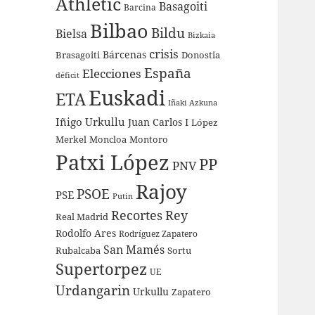
Athletic
Basagoiti
Barcina
Bilbao
Bildu
Bielsa
Bizkaia
crisis
Bárcenas
Brasagoiti
Donostia
España
Elecciones
déficit
Euskadi
ETA
Iñaki Azkuna
Iñigo Urkullu
Juan Carlos I
López
Merkel
Moncloa
Montoro
Patxi López
PP
PNV
Rajoy
PSOE
PSE
Putin
Recortes
Rey
Real Madrid
Rodolfo Ares
Rodríguez Zapatero
San Mamés
Rubalcaba
Sortu
Supertorpez
UE
Urdangarin
Urkullu
Zapatero