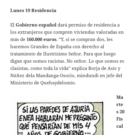
Lunes 19 Residencia
El
Gobierno español
dará permiso de residencia a
los extranjeros que compren viviendas valoradas en
más de
160.000 euros
. “Y, si se compran dos, les
hacemos Grandes de España con derecho al
tratamiento de Ilustrísimo Señor. Para que luego
digan que somos racistas. No señor. Lo que somos es
clasistas, como toda la vida” explica Borja de Asís y
Núñez dela Mandanga-Osorio, mindundi en jefe del
Ministerio de Quehaydelomío.
Ma
rte
s 20
Fis
cal