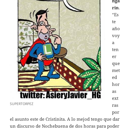
nga
rin
.
“Es
te
año
voy
a
ten
er
que
met
ed
hor
as
ext
SUPERTORPEZ
ras
por
el asunto este de Cristinita. A lo mejod tengo que dar
un discurso de Nochebuena de dos horas para poder