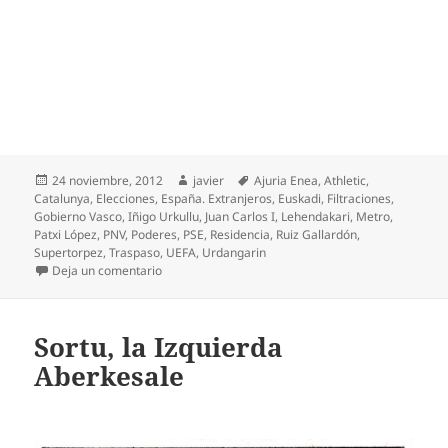
Publicado
Autor
Etiquetas
24 noviembre, 2012
javier
Ajuria Enea
,
Athletic
,
el
Catalunya
,
Elecciones
,
España. Extranjeros
,
Euskadi
,
Filtraciones
,
Gobierno Vasco
,
Iñigo Urkullu
,
Juan Carlos I
,
Lehendakari
,
Metro
,
Patxi López
,
PNV
,
Poderes
,
PSE
,
Residencia
,
Ruiz Gallardón
,
Supertorpez
,
Traspaso
,
UEFA
,
Urdangarin
en Traspiés en el traspaso
Deja un comentario
Sortu, la Izquierda
Aberkesale