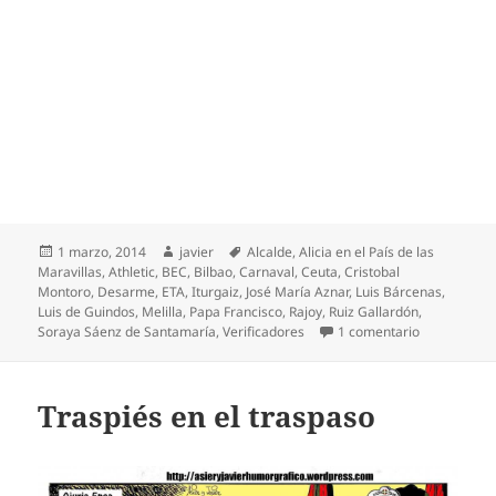
Publicado
Autor
Etiquetas
1 marzo, 2014
javier
Alcalde
,
Alicia en el País de las
el
Maravillas
,
Athletic
,
BEC
,
Bilbao
,
Carnaval
,
Ceuta
,
Cristobal
Montoro
,
Desarme
,
ETA
,
Iturgaiz
,
José María Aznar
,
Luis Bárcenas
,
Luis de Guindos
,
Melilla
,
Papa Francisco
,
Rajoy
,
Ruiz Gallardón
,
en Rajoy se 
Soraya Sáenz de Santamaría
,
Verificadores
1 comentario
Traspiés en el traspaso