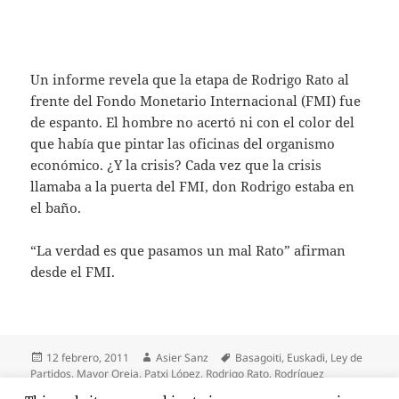
Un informe revela que la etapa de Rodrigo Rato al
frente del Fondo Monetario Internacional (FMI) fue
de espanto. El hombre no acertó ni con el color del
que había que pintar las oficinas del organismo
económico. ¿Y la crisis? Cada vez que la crisis
llamaba a la puerta del FMI, don Rodrigo estaba en
el baño.
“La verdad es que pasamos un mal Rato” afirman
desde el FMI.
Publicado
Autor
Etiquetas
12 febrero, 2011
Asier Sanz
Basagoiti
,
Euskadi
,
Ley de
el
Partidos
,
Mayor Oreja
,
Patxi López
,
Rodrigo Rato
,
Rodríguez
Zapatero
,
Rufi Etxeberria
,
Ruiz Gallardón
,
Sortu
,
Urkullu