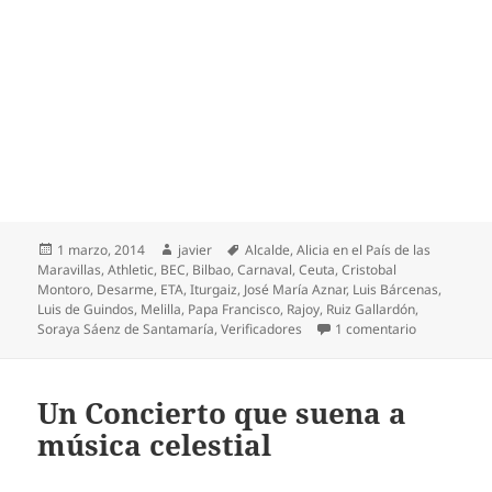
Publicado
Autor
Etiquetas
1 marzo, 2014
javier
Alcalde
,
Alicia en el País de las
el
Maravillas
,
Athletic
,
BEC
,
Bilbao
,
Carnaval
,
Ceuta
,
Cristobal
Montoro
,
Desarme
,
ETA
,
Iturgaiz
,
José María Aznar
,
Luis Bárcenas
,
Luis de Guindos
,
Melilla
,
Papa Francisco
,
Rajoy
,
Ruiz Gallardón
,
en Rajoy se 
Soraya Sáenz de Santamaría
,
Verificadores
1 comentario
Un Concierto que suena a
música celestial