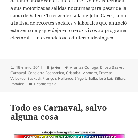
de tanto andar con el culo al aire. No nos referimos
a sus motorizadas salidas nocturnas para pasar de la
cama de Valérie Trierweiler a la de Julie Gayet, si no
a la lista de recortes sociales y laborales que anunció
esta semana y que deja en cueros vivos su programa
electoral. Un escandaloso adulterio ideológico.
Publicado
Autor
Etiquetas
18 enero, 2014
javier
Arantza Quiroga
,
Bilbao Basket
,
el
Carnaval
,
Concierto Económico
,
Cristobal Montoro
,
Ernesto
Valverde
,
Euskadi
,
François Hollande
,
Iñigo Urkullu
,
José Luis Bilbao
,
en Un Concierto que suena a música celestial
Ronaldo
1 comentario
Todo es Carnaval, salvo
alguna cosa