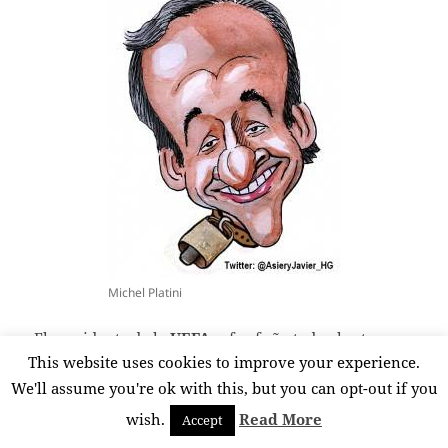
Michel Platini
El presidente de la
UEFA
refunfuña todo el rato.
This website uses cookies to improve your experience.
Como si se le hubiera caído una bola de helado
dentro de los calzoncillos. Y no se ha dado cuenta de
We'll assume you're ok with this, but you can opt-out if you
que el fresquete se debía a otra cosa: entre 2008 y
wish.
Read More
Accept
2011 una trama
alteró el resultado de 380 partidos