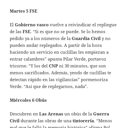
Martes 5 FSE
El
Gobierno vasco
vuelve a reivindicar el repliegue
de las
FSE
. “Si es que no se puede. Se lo hemos
pedido ya a los números de la
Guardia
Civil
y no
pueden andar replegados. A partir de la hora
haciendo un servicio en cuclillas les empiezan a
entrar calambres” apunta Pilar Verde, portavoz
tricorne. “Y los del
CNP
ni 30 minutos, que son
menos sacrificados. Además, yendo de cuclillas te
detectan rápido en las vigilancias” pormenoriza
Verde. “Así que de replegarnos, nada”.
Miércoles 6 Obús
Descubren en
Las Arenas
un obús de la
Guerra
Civil
durante las obras de una
tintorería
. “Menos
mal que le falló la memoria histórica” afirma Pol