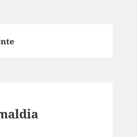
ente
maldia