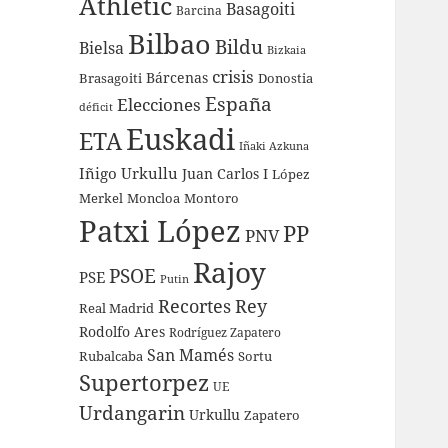
Athletic
Basagoiti
Barcina
Bilbao
Bildu
Bielsa
Bizkaia
crisis
Bárcenas
Brasagoiti
Donostia
España
Elecciones
déficit
Euskadi
ETA
Iñaki Azkuna
Iñigo Urkullu
Juan Carlos I
López
Merkel
Moncloa
Montoro
Patxi López
PP
PNV
Rajoy
PSOE
PSE
Putin
Recortes
Rey
Real Madrid
Rodolfo Ares
Rodríguez Zapatero
San Mamés
Rubalcaba
Sortu
Supertorpez
UE
Urdangarin
Urkullu
Zapatero