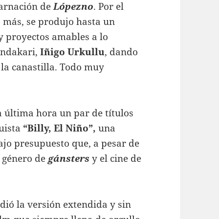
carnación de
Lópezno
. Por el
s más, se produjo hasta un
 y proyectos amables a lo
endakari,
Iñigo Urkullu
, dando
a canastilla. Todo muy
a última hora un par de títulos
uista
“Billy, El Niño”
,
una
jo presupuesto que, a pesar de
el género de
gánsters
y el cine de
dió la versión extendida y sin