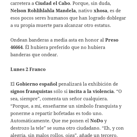
carretera a
Ciudad el Cabo
. Porque, sin duda,
Nelson Rohlihlahla Mandela
, nativo
xhosa
, es de
esos pocos seres humanos que han logrado doblegar
a su propia muerte para alcanzar otro estatus.
Ondean banderas a media asta en honor al
Preso
46664
. Él hubiera preferido que no hubiera
banderas que ondear.
Lunes 2 Franco
El
Gobierno español
penalizará la exhibición de
signos franquistas
sólo si
incita a la violencia
. “O
sea, siempre”, comenta un señor cualquiera.
“Porque, a mí, enseñarme un símbolo franquista y
ponerme a repartir bofetadas es todo uno.
Automáticamente. Que me ponen el
NoDo
y
destrozo la tele” se suma otro ciudadano. “Eh, y con
alegría, sin malos rollos, oiga”, añade un tercero.