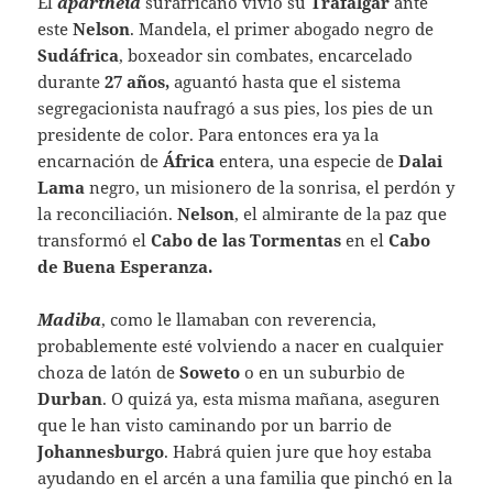
El
apartheid
surafricano vivió su
Trafalgar
ante
este
Nelson
. Mandela, el primer abogado negro de
Sudáfrica
, boxeador sin combates, encarcelado
durante
27 años,
aguantó hasta que el sistema
segregacionista naufragó a sus pies, los pies de un
presidente de color. Para entonces era ya la
encarnación de
África
entera, una especie de
Dalai
Lama
negro, un misionero de la sonrisa, el perdón y
la reconciliación.
Nelson
, el almirante de la paz que
transformó el
Cabo de las Tormentas
en el
Cabo
de Buena Esperanza.
Madiba
, como le llamaban con reverencia,
probablemente esté volviendo a nacer en cualquier
choza de latón de
Soweto
o en un suburbio de
Durban
. O quizá ya, esta misma mañana, aseguren
que le han visto caminando por un barrio de
Johannesburgo
. Habrá quien jure que hoy estaba
ayudando en el arcén a una familia que pinchó en la