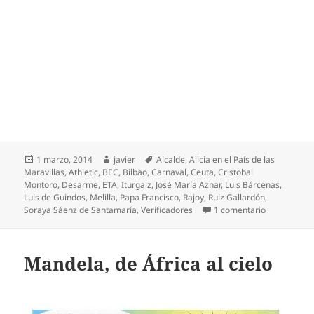
Publicado
Autor
Etiquetas
1 marzo, 2014
javier
Alcalde
,
Alicia en el País de las
el
Maravillas
,
Athletic
,
BEC
,
Bilbao
,
Carnaval
,
Ceuta
,
Cristobal
Montoro
,
Desarme
,
ETA
,
Iturgaiz
,
José María Aznar
,
Luis Bárcenas
,
Luis de Guindos
,
Melilla
,
Papa Francisco
,
Rajoy
,
Ruiz Gallardón
,
en Rajoy se 
Soraya Sáenz de Santamaría
,
Verificadores
1 comentario
Mandela, de África al cielo