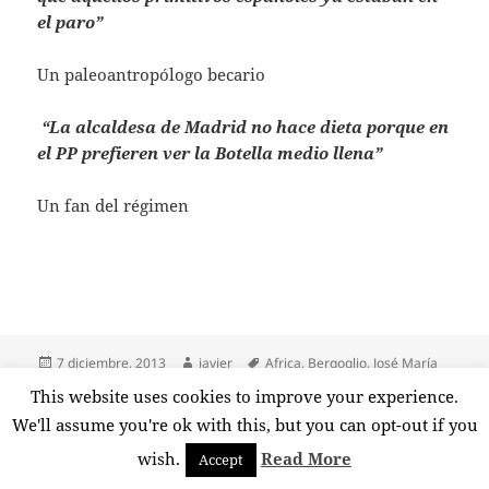
el paro”
Un paleoantropólogo becario
“La alcaldesa de Madrid no hace dieta porque en
el PP prefieren ver la Botella medio llena”
Un fan del régimen
Publicado
Autor
Etiquetas
7 diciembre, 2013
javier
Africa
,
Bergoglio
,
José María
el
del Nido
,
Madiba
,
Mandela
,
Marbella
,
Papa Francisco
,
Sevilla
,
This website uses cookies to improve your experience.
en Mandela, de África al cielo
Sudáfrica
1 comentario
We'll assume you're ok with this, but you can opt-out if you
wish.
Read More
Accept
Funciona gracias a WordPress