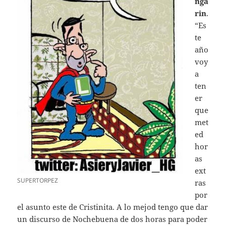
nga
rin
.
“Es
te
año
voy
a
ten
er
que
met
ed
hor
as
ext
SUPERTORPEZ
ras
por
el asunto este de Cristinita. A lo mejod tengo que dar
un discurso de Nochebuena de dos horas para poder