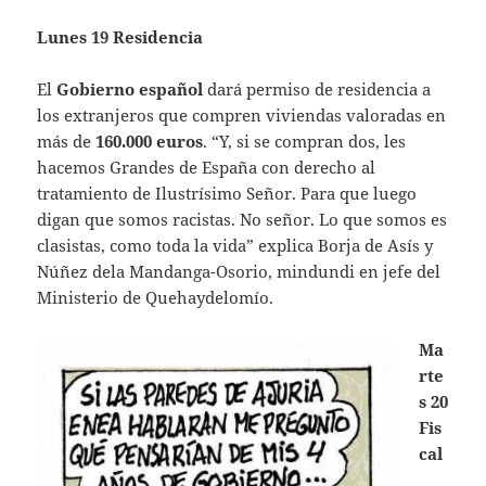
Lunes 19 Residencia
El
Gobierno español
dará permiso de residencia a
los extranjeros que compren viviendas valoradas en
más de
160.000 euros
. “Y, si se compran dos, les
hacemos Grandes de España con derecho al
tratamiento de Ilustrísimo Señor. Para que luego
digan que somos racistas. No señor. Lo que somos es
clasistas, como toda la vida” explica Borja de Asís y
Núñez dela Mandanga-Osorio, mindundi en jefe del
Ministerio de Quehaydelomío.
Ma
rte
s 20
Fis
cal