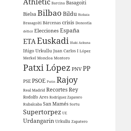
Athletic
Basagoiti
Barcina
Bilbao
Bildu
Bielsa
Bizkaia
crisis
Bárcenas
Brasagoiti
Donostia
España
Elecciones
déficit
Euskadi
ETA
Iñaki Azkuna
Iñigo Urkullu
Juan Carlos I
López
Merkel
Moncloa
Montoro
Patxi López
PP
PNV
Rajoy
PSOE
PSE
Putin
Recortes
Rey
Real Madrid
Rodolfo Ares
Rodríguez Zapatero
San Mamés
Rubalcaba
Sortu
Supertorpez
UE
Urdangarin
Urkullu
Zapatero