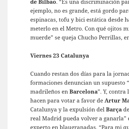
de Bilbao
. “Es una discriminación pa
ejemplo, no es grande, está gordo para
espinacas, tofu y bici estática desde
meterlo en el Metro. Con qué ojitos 
muerde” se queja Chucho Perrillas, e
Viernes 23 Catalunya
Cuando restan dos días para la jorna
formaciones denuncian un supuesto
madrileños en
Barcelona
”. Y, contra
hacen para votar a favor de
Artur M
Catalunya y la expulsión del
Barça
de
real Madrid pueda volver a ganarla” de
experto en blaugranadas. “Para mi q