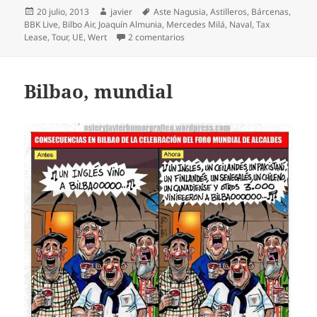
Publicado
Autor
Etiquetas
20 julio, 2013
javier
Aste Nagusia
,
Astilleros
,
Bárcenas
,
el
BBK Live
,
Bilbo Air
,
Joaquín Almunia
,
Mercedes Milá
,
Naval
,
Tax
en La naval se resiste a naufraga
Lease
,
Tour
,
UE
,
Wert
2 comentarios
Bilbao, mundial