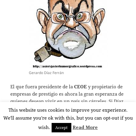
Gerardo Díaz Ferrán
El que fuera presidente de la
CEOE
y propietario de
empresas de prestigio es ahora la gran esperanza de
quienes desean vivir en un país sin cárceles. Si Díaz
Ferrán está dentro de una
prisión
falta poco para
This website uses cookies to improve your experience.
que se haga con el control de la misma. Y para que
We'll assume you're ok with this, but you can opt-out if you
luego quiebre Instituciones Penitenciarias por
wish.
Read More
Accept
impago, desviación de fondos, cuentas falsas,