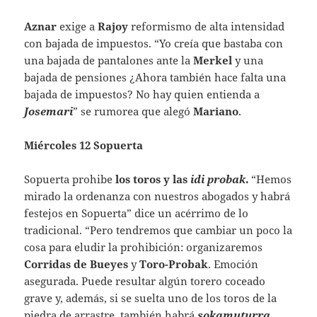
Aznar
exige a
Rajoy
reformismo de alta intensidad
con bajada de impuestos. “Yo creía que bastaba con
una bajada de pantalones ante la
Merkel
y una
bajada de pensiones ¿Ahora también hace falta una
bajada de impuestos? No hay quien entienda a
Josemari
” se rumorea que alegó
Mariano
.
Miércoles 12 Sopuerta
Sopuerta prohibe
los
toros y las
idi probak
.
“Hemos
mirado la ordenanza con nuestros abogados y habrá
festejos en Sopuerta” dice un acérrimo de lo
tradicional. “Pero tendremos que cambiar un poco la
cosa para eludir la prohibición: organizaremos
Corridas de Bueyes
y
Toro-Probak
. Emoción
asegurada. Puede resultar algún torero coceado
grave y, además, si se suelta uno de los toros de la
piedra de arrastre, también habrá
sokamuturra
.