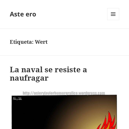
Aste ero
MENÚ
Y
WIDGETS
Etiqueta:
Wert
La naval se resiste a
naufragar