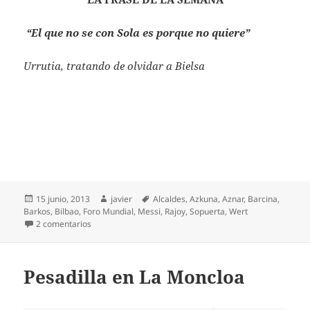
“El que no se con Sola es porque no quiere”
Urrutia, tratando de olvidar a Bielsa
Publicado
Autor
Etiquetas
15 junio, 2013
javier
Alcaldes
,
Azkuna
,
Aznar
,
Barcina
,
el
Barkos
,
Bilbao
,
Foro Mundial
,
Messi
,
Rajoy
,
Sopuerta
,
Wert
en Bilbao, mundial
2 comentarios
Pesadilla en La Moncloa