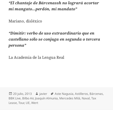
“El chantaje de Bárcenassh no logrará acortar
mi mangato…perdón, mi mandato”
Mariano, disléxico
“Dimitir: verbo de uso extraordinario que en
castellano sólo se conjuga en segunda o tercera
persona”
La Academia de la Lengua Real
Publicado
Autor
Etiquetas
20 julio, 2013
javier
Aste Nagusia
,
Astilleros
,
Bárcenas
,
el
BBK Live
,
Bilbo Air
,
Joaquín Almunia
,
Mercedes Milá
,
Naval
,
Tax
Lease
,
Tour
,
UE
,
Wert