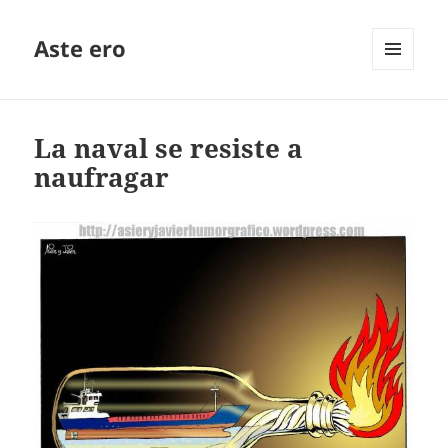
Aste ero
MENÚ
Y
WIDGETS
La naval se resiste a
naufragar