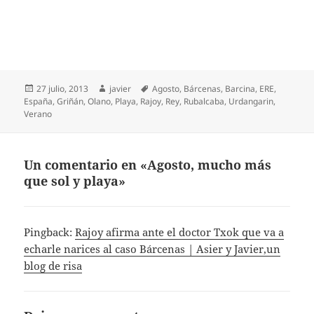
Publicado
Autor
Etiquetas
27 julio, 2013
javier
Agosto
,
Bárcenas
,
Barcina
,
ERE
,
el
España
,
Griñán
,
Olano
,
Playa
,
Rajoy
,
Rey
,
Rubalcaba
,
Urdangarin
,
Verano
Un comentario en «Agosto, mucho más
que sol y playa»
Pingback:
Rajoy afirma ante el doctor Txok que va a
echarle narices al caso Bárcenas | Asier y Javier,un
blog de risa