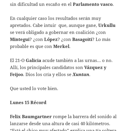
sin dificultad un escaño en el
Parlamento vasco
.
En cualquier caso los resultados serán muy
apretados. Cabe intuir que, aunque gane,
Urkullu
se verá obligado a gobernar en coalición ¿con
Mintegui
? ¿con
López
? ¿con
Basagoiti
? Lo más
probable es que con
Merkel
.
El 21-O
Galicia
acude también a las urnas… o no.
Allí, los principales candidatos son
Vázquez y
Feijoo
. Dios los cría y ellos se
Xuntan
.
Que usted lo vote bien.
Lunes 15 Récord
Felix Baumgartner
rompe la barrera del sonido al
lanzarse desde una altura de casi 40 kilómetros.
“Está el chico muy afectado” explica una tía soltera