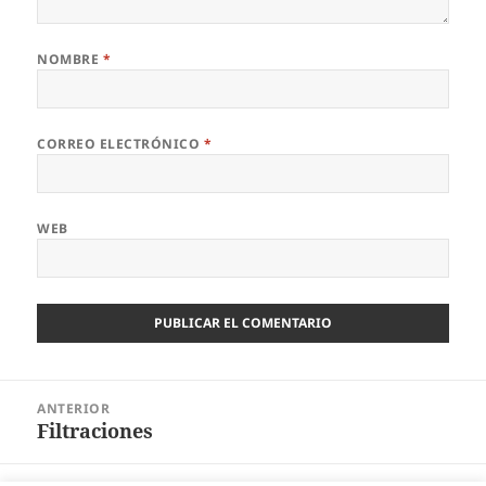
NOMBRE
*
CORREO ELECTRÓNICO
*
WEB
Navegación
ANTERIOR
de
Filtraciones
Entrada
entradas
anterior: