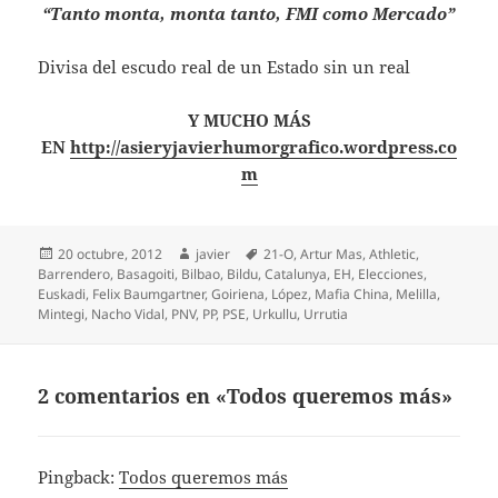
“Tanto monta, monta tanto, FMI como Mercado”
Divisa del escudo real de un Estado sin un real
Y MUCHO MÁS
EN
http://asieryjavierhumorgrafico.wordpress.co
m
Publicado
Autor
Etiquetas
20 octubre, 2012
javier
21-O
,
Artur Mas
,
Athletic
,
el
Barrendero
,
Basagoiti
,
Bilbao
,
Bildu
,
Catalunya
,
EH
,
Elecciones
,
Euskadi
,
Felix Baumgartner
,
Goiriena
,
López
,
Mafia China
,
Melilla
,
Mintegi
,
Nacho Vidal
,
PNV
,
PP
,
PSE
,
Urkullu
,
Urrutia
2 comentarios en «Todos queremos más»
Pingback:
Todos queremos más