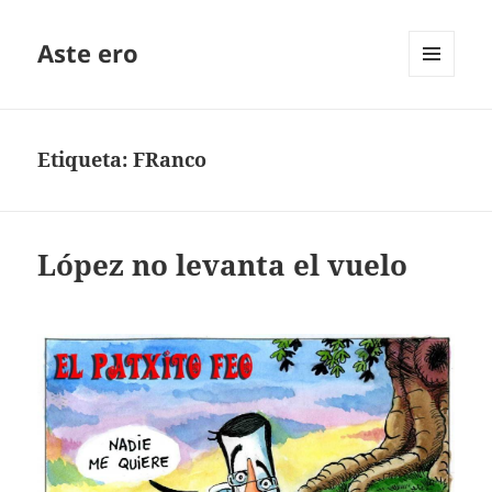
Aste ero
MENÚ
Y
WIDGETS
Etiqueta:
FRanco
López no levanta el vuelo