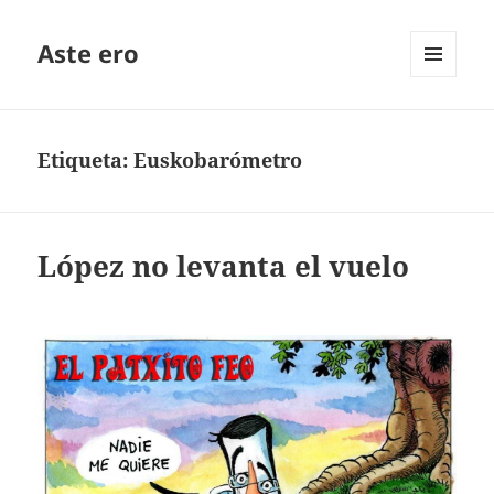
Aste ero
MENÚ
Y
WIDGETS
Etiqueta:
Euskobarómetro
López no levanta el vuelo