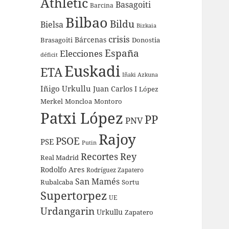
Athletic
Basagoiti
Barcina
Bilbao
Bildu
Bielsa
Bizkaia
crisis
Bárcenas
Brasagoiti
Donostia
España
Elecciones
déficit
Euskadi
ETA
Iñaki Azkuna
Iñigo Urkullu
Juan Carlos I
López
Merkel
Moncloa
Montoro
Patxi López
PP
PNV
Rajoy
PSOE
PSE
Putin
Recortes
Rey
Real Madrid
Rodolfo Ares
Rodríguez Zapatero
San Mamés
Rubalcaba
Sortu
Supertorpez
UE
Urdangarin
Urkullu
Zapatero