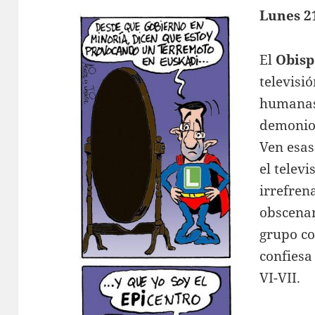
Lunes 2
El
Obisp
televisi
humanas.
demonio 
Ven esas
el televi
irrefren
obscenam
grupo c
confiesa
VI-VII.